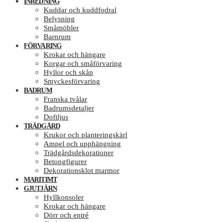
INREDNING
Kuddar och kuddfodral
Belysning
Småmöbler
Barnrum
FÖRVARING
Krokar och hängare
Korgar och småförvaring
Hyllor och skåp
Smyckesförvaring
BADRUM
Franska tvålar
Badrumsdetaljer
Doftljus
TRÄDGÅRD
Krukor och planteringskärl
Ampel och upphängning
Trädgårdsdekorationer
Betongfigurer
Dekorationsklot marmor
MARITIMT
GJUTJÄRN
Hyllkonsoler
Krokar och hängare
Dörr och entré