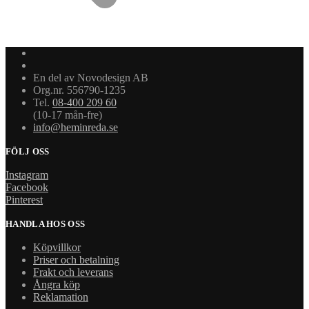
En del av Novodesign AB
Org.nr. 556790-1235
Tel.
08-400 209 60
(10-17 mån-fre)
info@heminreda.se
FÖLJ OSS
Instagram
Facebook
Pinterest
HANDLA HOS OSS
Köpvillkor
Priser och betalning
Frakt och leverans
Ångra köp
Reklamation