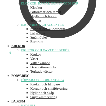
KLOCKOR, RAMAR OCH VÄGGDEKOR
Klockor
Fotoramar och ramar
Skyltar och tavlor
Speglar
INREDNING OCH ACCENTER
Kuddar och kuddfodral
Belysning
Småmöbler
Barnrum
KRUKOR
KRUKOR OCH VÄXTTILLBEHÖR
0
KR
0
Krukor
Vaser
Vattenkannor
Dekorationssticks
Torkade växter
FÖRVARING
FÖRVARA OCH ORGANISERA
Krokar och hängare
Korgar och småförvaring
Hyllor och skåp
Smyckesförvaring
BADRUM
BADRUM