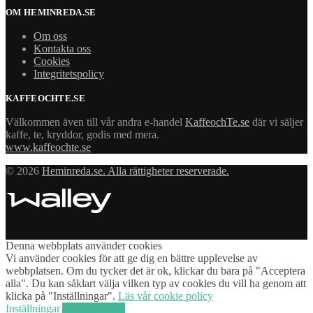
OM HEMINREDA.SE
Om oss
Kontakta oss
Cookies
Integritetspolicy
KAFFEOCHTE.SE
Välkommen även till vår andra e-handel
KaffeochTe.se
där vi säljer
kaffe, te, kryddor, godis med mera.
www.kaffeochte.se
© 2026
Heminreda.se. Alla rättigheter reserverade.
Denna webbplats använder cookies
Vi använder cookies för att ge dig en bättre upplevelse av
webbplatsen. Om du tycker det är ok, klickar du bara på "Acceptera
alla". Du kan såklart välja vilken typ av cookies du vill ha genom att
klicka på "Inställningar".
Läs vår cookie policy
Inställningar
Acceptera alla