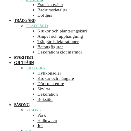
Franska tvålar
Badrumsdetaljer
Doftljus
TRÄDGÅRD
TRÄDGÅRD
Krukor och planteringskärl
Ampel och upphängning
Trädgårdsdekorationer
Betongfigurer
Dekorationsklot marmor
MARITIMT
GJUTJÄRN
GJUTJÄRN
Hyllkonsoler
Krokar och hängare
Dörr och entré
Skyltar
Dekoration
Bokstöd
SÄSONG
SÄSONG
Påsk
Halloween
Jul