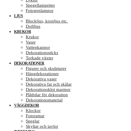
Lyktor
Spegellampetter
Fotogenlampor
LJUS
Blockljus, kronljus etc.
Doftljus
KRUKOR
Krukor
Vaser
Vattenkannor
Dekorationssticks
Torkade växter
DEKORATIONER
Figurer och skulpturer
Hängdekorationer
Dekorativa vaser
Dekorativa fat och skålar
Dekorationsklot marmor
Plåtbilar för dekoration
Dekorationsmaterial
VÄGGDEKOR
Klockor
Fotoramar
Speglar
Skyltar och tavlor