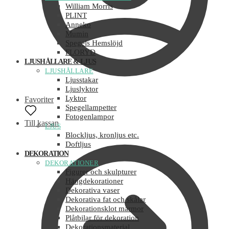
William Morris
PLINT
Anneko
Mumin
Spegels Hemslöjd
FLORYD
LJUSHÅLLARE & LJUS
LJUSHÅLLARE
Ljusstakar
Ljuslyktor
Lyktor
Favoriter
Spegellampetter
Fotogenlampor
Till kassan
LJUS
Blockljus, kronljus etc.
Doftljus
DEKORATION
DEKORATIONER
Figurer och skulpturer
Hängdekorationer
Dekorativa vaser
Dekorativa fat och skålar
Dekorationsklot marmor
Plåtbilar för dekoration
Dekorationsmaterial