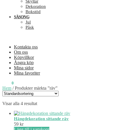
Skyltar
Dekoration
Bokstöd
SÄSONG
Jul
Påsk
Kontakta oss
Om oss
Köpvillkor
Ångra köp
Mina sidor
Mina favoriter
0
KR
0
Hem
/
Produkter märkta ”räv”
Visar alla 4 resultat
Hängdekoration sittande räv
59
kr
Lägg till i varukorg