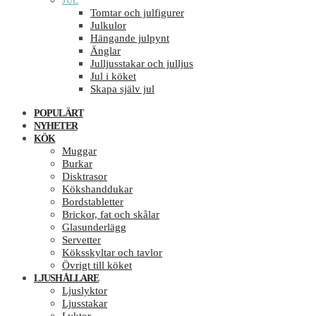
JUL
Tomtar och julfigurer
Julkulor
Hängande julpynt
Änglar
Julljusstakar och julljus
Jul i köket
Skapa själv jul
POPULÄRT
NYHETER
KÖK
Muggar
Burkar
Disktrasor
Kökshanddukar
Bordstabletter
Brickor, fat och skålar
Glasunderlägg
Servetter
Köksskyltar och tavlor
Övrigt till köket
LJUSHÅLLARE
Ljuslyktor
Ljusstakar