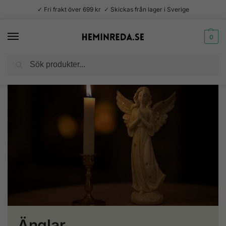
✓ Fri frakt över 699 kr ✓ Skickas från lager i Sverige
0
Sök
Hem
Säsong
Jul
Änglar
/
/
/
Änglar