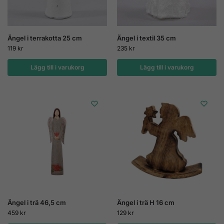
Ängel i terrakotta 25 cm
Ängel i textil 35 cm
119
kr
235
kr
Lägg till i varukorg
Lägg till i varukorg
Ängel i trä 46,5 cm
Ängel i trä H 16 cm
459
kr
129
kr