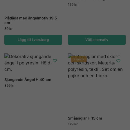
129
kr
Plåtlåda med ängelmotiv 19,5
cm
89
kr
Lägg till i varukorg
Välj alternativ
2-pack
Sjungande Ängel H 40 cm
399
kr
Småänglar H 15 cm
179
kr