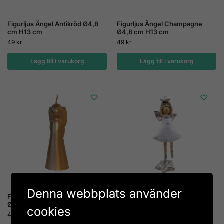
Figurljus Ängel Antikröd Ø4,8
Figurljus Ängel Champagne
cm H13 cm
Ø4,8 cm H13 cm
49
kr
49
kr
Lägg till i varukorg
Lägg till i varukorg
Denna webbplats använder
Figurljus Ängel Kopparguld
Dansande ängel H 19,5 cm
Ø4,8 cm H13 cm
119
kr
cookies
49
kr