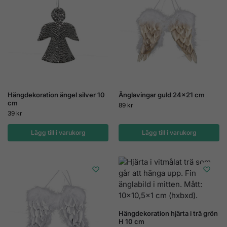
Hängdekoration ängel silver 10
Änglavingar guld 24×21 cm
cm
89
kr
39
kr
Lägg till i varukorg
Lägg till i varukorg
Hängdekoration hjärta i trä grön
H 10 cm