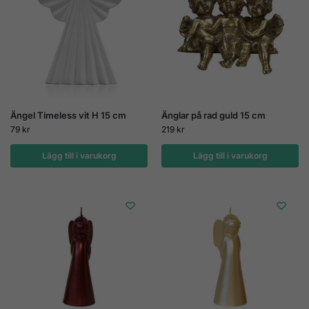
Ängel Timeless vit H 15 cm
Änglar på rad guld 15 cm
79
kr
219
kr
Lägg till i varukorg
Lägg till i varukorg