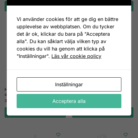
Lägg till i varukorg
Lägg till i varukorg
Vi använder cookies för att ge dig en bättre
upplevelse av webbplatsen. Om du tycker
det är ok, klickar du bara på "Acceptera
alla". Du kan såklart välja vilken typ av
cookies du vill ha genom att klicka på
"Inställningar".
Läs vår cookie policy
Inställningar
Hängdekoration ängel guld 10
Hängdekoration ängel i trä
cm
29
kr
Acceptera alla
39
kr
Lägg till i varukorg
Lägg till i varukorg