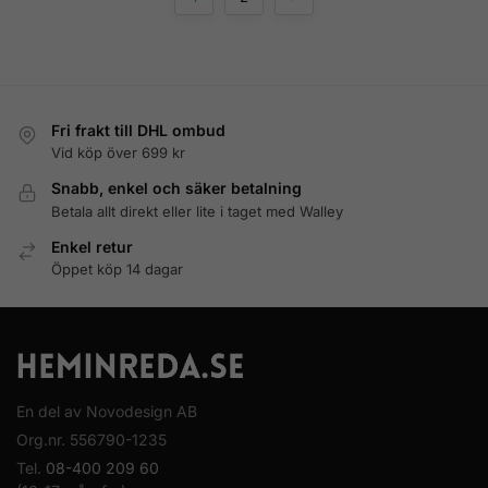
Fri frakt till DHL ombud
Vid köp över 699 kr
Snabb, enkel och säker betalning
Betala allt direkt eller lite i taget med Walley
Enkel retur
Öppet köp 14 dagar
En del av Novodesign AB
Org.nr. 556790-1235
Tel.
08-400 209 60