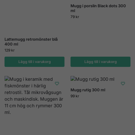
Mugg i porslin Black dots 300
ml
79
kr
Lattemugg retromönster blå
400 ml
129
kr
Lägg till i varukorg
Lägg till i varukorg
Mugg rutig 300 ml
99
kr