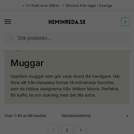
✓ Fri frakt över 699 kr ✓ Skickas från lager i Sverige
0
Sök
Hem
Kök
Muggar
/
/
Muggar
Upptäck muggar som gör varje stund lite trevligare. Här
finns allt från klassiska former till mönstrade favoriter,
som de tidlösa designerna från William Morris. Perfekta
för kaffe, te och dukning med det lilla extra.
Visar 1–40 av 69 resultat
1
2