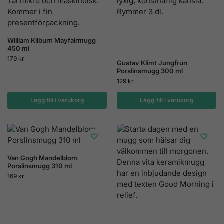
William Kilburn Mayfairmugg
450 ml
179
kr
Gustav Klimt Jungfrun
Porslinsmugg 300 ml
129
kr
Lägg till i varukorg
Lägg till i varukorg
Van Gogh Mandelblom
Porslinsmugg 310 ml
169
kr