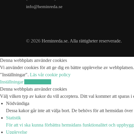
info@heminreda.se
© 2026
Heminreda.se. Alla rättigheter reserverade.
Denna webbplats använder cookies
Vi använder cookies för att ge dig en bättre upplevelse av webbplatsen.
"Inställningar".
Läs vår cookie policy
Inställningar
Acceptera alla
Denna webbplats använder cookies
Välj vilken typ av kakor du vill acceptera. Ditt val kommer att sparas i e
Nödvändiga
Dessa kakor går inte att välja bort. De behövs för att hemsidan över
Statistik
För att vi ska kunna förbättra hemsidans funktionalitet och uppbyg
Upplevelse