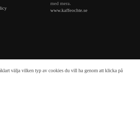
med mera.
licy
www.kaffeochte.se
lart välja vilken typ av cookies du vill ha genom att klicka på