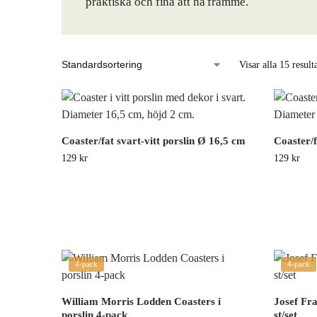
praktiska och fina att ha framme.
Visar alla 15 result
Coaster/fat svart-vitt porslin Ø 16,5 cm
Coaster/f
129
kr
129
kr
4-pack
4-pack
William Morris Lodden Coasters i
Josef Fr
porslin 4-pack
st/set