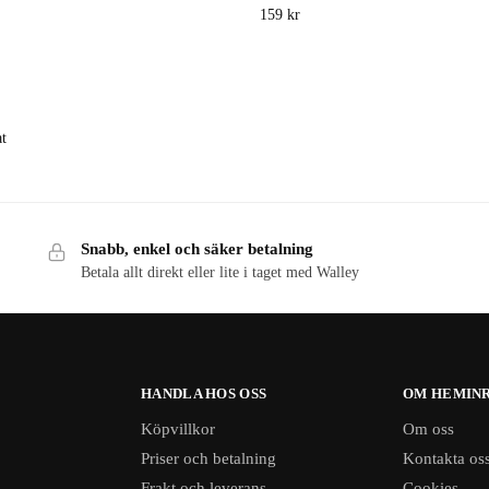
159
kr
at
Snabb, enkel och säker betalning
Betala allt direkt eller lite i taget med Walley
HANDLA HOS OSS
OM HEMINR
Köpvillkor
Om oss
Priser och betalning
Kontakta os
Frakt och leverans
Cookies