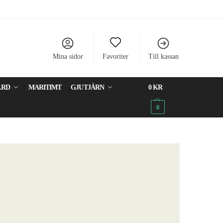
Mina sidor
Favoriter
Till kassan
ÅRD
MARITIMT
GJUTJÄRN
0
KR
0