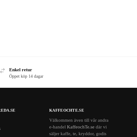
Enkel retur
Öppet köp 14 dagar
EDA.SE
KAFFEOCHTE.SE
Välkommen även till vår andra
e-handel
KaffeochTe.se
där vi
s
säljer kaffe, te, kryddor, godis