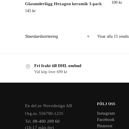
109
kr
Glasunderlägg Hexagon keramik 3-pack
145
kr
Visar alla 15 result
Fri frakt till DHL ombud
Vid köp över 699 kr
FÖLJ OSS
En del av Novodesign AB
Instagram
Org.nr. 556790-1235
Facebook
Tel.
08-400 209 60
Pinterest
(10-17 mån-fre)