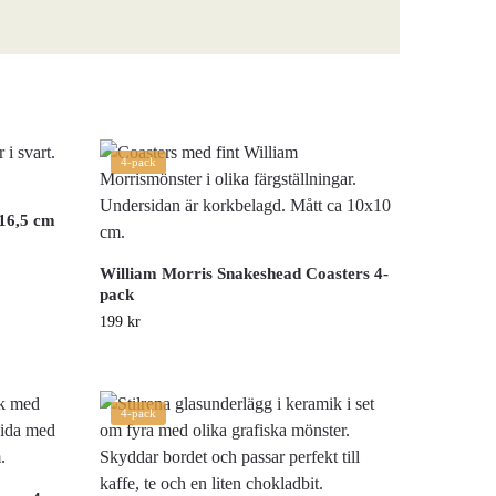
4-pack
 16,5 cm
William Morris Snakeshead Coasters 4-
pack
199
kr
4-pack