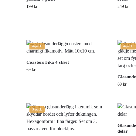
199
kr
249
kr
4-pack
4-pack
Coasters Fika 4 st/set
69
kr
Glasunde
69
kr
3-pack
Glasunde
delar