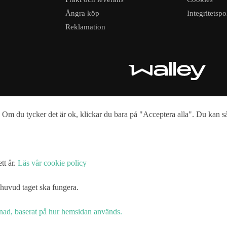
Ångra köp
Integritetspo
Reklamation
 Om du tycker det är ok, klickar du bara på "Acceptera alla". Du kan såk
tt år.
Läs vår cookie policy
 huvud taget ska fungera.
gnad, baserat på hur hemsidan används.