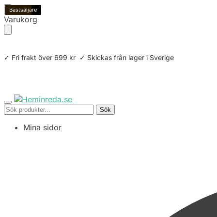
Bästsäljare
3-pack
Återbruk
Bästsäljare
4-pack
6-pack
Bästsäljare
Skip
Skip
Varukorg
to
to
navigation
content
✓ Fri frakt över 699 kr ✓ Skickas från lager i Sverige
Sök
Sök
efter:
Mina sidor