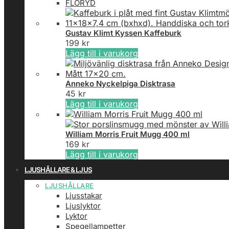
FLORYD
Gustav Klimt Kyssen Kaffeburk
199
kr
Lägg till i varukorg
Anneko Nyckelpiga Disktrasa
45
kr
Lägg till i varukorg
William Morris Fruit Mugg 400 ml
169
kr
Lägg till i varukorg
LJUSHÅLLARE & LJUS
LJUSHÅLLARE
Ljusstakar
Ljuslyktor
Lyktor
Spegellampetter