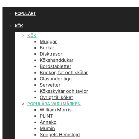
POPULÄRT
KÖK
KÖK
Muggar
Burkar
Disktrasor
Kökshanddukar
Bordstabletter
Brickor, fat och skålar
Glasunderlägg
Servetter
Köksskyltar och tavlor
Övrigt till köket
POPULÄRA VARUMÄRKEN
William Morris
PLINT
Anneko
Mumin
Spegels Hemslöjd