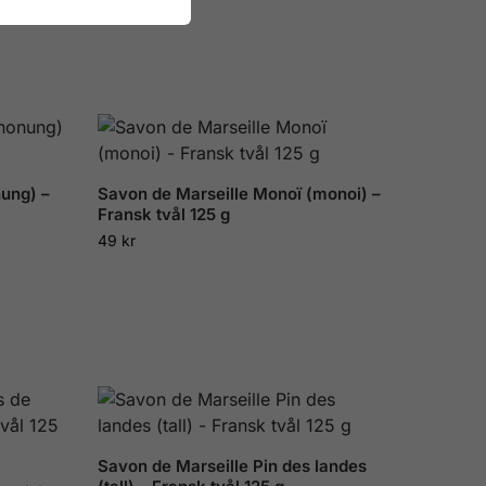
nung) –
Savon de Marseille Monoï (monoi) –
Fransk tvål 125 g
49
kr
Savon de Marseille Pin des landes