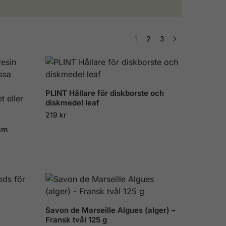
1
2
3
PLINT Hållare för diskborste och
diskmedel leaf
219
kr
cm
Savon de Marseille Algues (alger) –
Fransk tvål 125 g