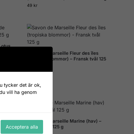
49
kr
Lotus
Savon de Marseille Fleur des îles
(tropiska blommor) – Fransk tvål 125
g
49
kr
 tycker det är ok,
 du vill ha genom
Savon de Marseille Marine (hav) –
Acceptera alla
g
Fransk tvål 125 g
49
kr