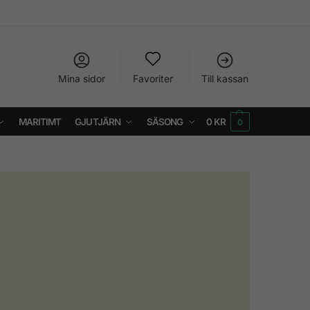
Mina sidor
Favoriter
Till kassan
MARITIMT
GJUTJÄRN
SÄSONG
0
KR
0