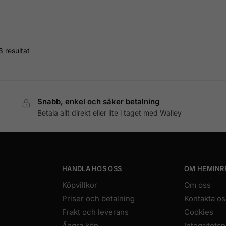
3 resultat
Snabb, enkel och säker betalning
Betala allt direkt eller lite i taget med Walley
HANDLA HOS OSS
OM HEMINR
Köpvillkor
Om oss
Priser och betalning
Kontakta os
Frakt och leverans
Cookies
Ångra köp
Integritetsp