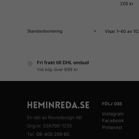
205
kr
Visar 1–40 av 10
Fri frakt till DHL ombud
Vid köp över 699 kr
FÖLJ OSS
Instagram
En del av Novodesign AB
Facebook
Org.nr. 556790-1235
Pinterest
Tel.
08-400 209 60