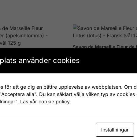
Savon de Marseille Fleur de 
(lotus) – Fransk tvål 125 g
 Marseille Fleur d’oranger
lats använder cookies
blomma) – Fransk tvål 125 g
49
kr
s för att ge dig en bättre upplevelse av webbplatsen. Om du
"Acceptera alla". Du kan såklart välja vilken typ av cookies
llningar".
Läs vår cookie policy
 Marseille Karité
Savon de Marseille Lavande
Inställningar
r) – Fransk tvål 125 g
(lavendel) – Fransk tvål 125 
49
kr