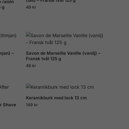
(tall) – Fransk tvål 125 g
 raisin
5 g
49
kr
mjan) –
Savon de Marseille Vanille (vanilj) –
Fransk tvål 125 g
49
kr
Keramikburk med lock 13 cm
er Shave
149
kr