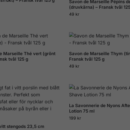
sfrukt) – Fransk tvål 125 g
Savon de Marseille Pépins de
(druvkärna) – Fransk tvål 12
49
kr
 Marseille Thé vert (grönt
Savon de Marseille Thym (ti
ansk tvål 125 g
Fransk tvål 125 g
49
kr
La Savonnerie de Nyons Aft
Lotion 75 ml
199
kr
åvitt stengods 23,5 cm