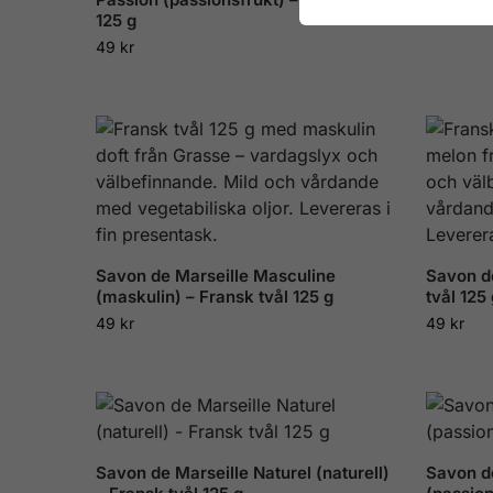
125 g
49
kr
Savon de Marseille Masculine
Savon d
(maskulin) – Fransk tvål 125 g
tvål 125 
49
kr
49
kr
Savon de Marseille Naturel (naturell)
Savon d