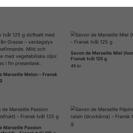
Savon de Marseille Miel (ho
Fransk tvål 125 g
49
kr
e Marseille Melon – Fransk
g
e Marseille Passion