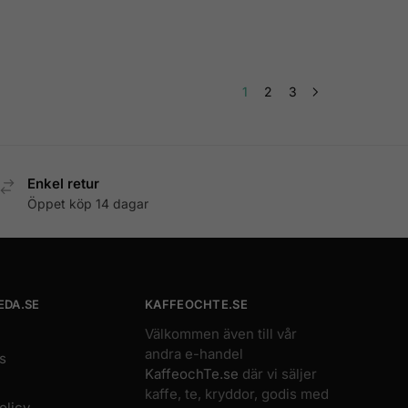
1
2
3
Enkel retur
Öppet köp 14 dagar
EDA.SE
KAFFEOCHTE.SE
Välkommen även till vår
andra e-handel
s
KaffeochTe.se
där vi säljer
kaffe, te, kryddor, godis med
olicy