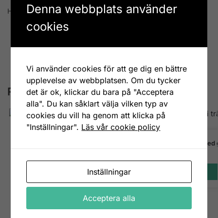
Denna webbplats använder
Hängdekoration med rävdekor i trä. Mått 29 cm.
cookies
Artikelnr:
1121100-1
Kategorier:
Barnrum
,
Hängdekorationer
Etiketter:
natur
,
räv
Vi använder cookies för att ge dig en bättre
upplevelse av webbplatsen. Om du tycker
Relaterade produkter
det är ok, klickar du bara på "Acceptera
alla". Du kan såklart välja vilken typ av
cookies du vill ha genom att klicka på
"Inställningar".
Läs vår cookie policy
Pennställ med 
129
kr
Inställningar
Acceptera alla