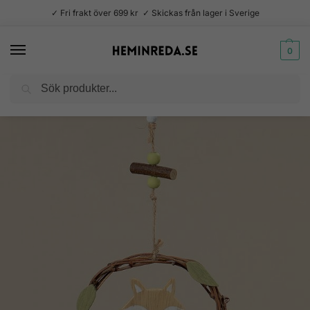
✓ Fri frakt över 699 kr ✓ Skickas från lager i Sverige
0
Sök
Hem
Dekoration
Dekorationer
Hängdekorationer
Hängdekoration sittande räv
/
/
/
/