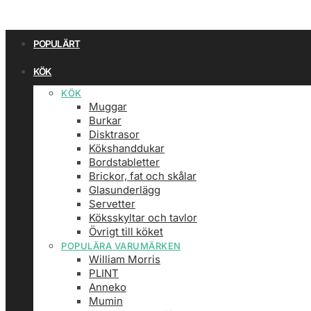
POPULÄRT
KÖK
KÖK
Muggar
Burkar
Disktrasor
Kökshanddukar
Bordstabletter
Brickor, fat och skålar
Glasunderlägg
Servetter
Köksskyltar och tavlor
Övrigt till köket
POPULÄRA VARUMÄRKEN
William Morris
PLINT
Anneko
Mumin