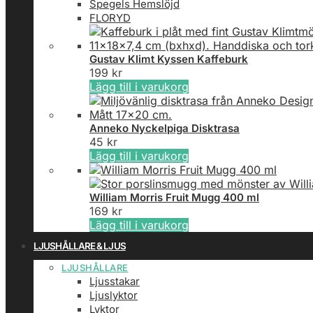
Spegels Hemslöjd
FLORYD
Gustav Klimt Kyssen Kaffeburk
199
kr
Lägg till i varukorg
Anneko Nyckelpiga Disktrasa
45
kr
Lägg till i varukorg
William Morris Fruit Mugg 400 ml
169
kr
Lägg till i varukorg
LJUSHÅLLARE & LJUS
LJUSHÅLLARE
Ljusstakar
Ljuslyktor
Lyktor