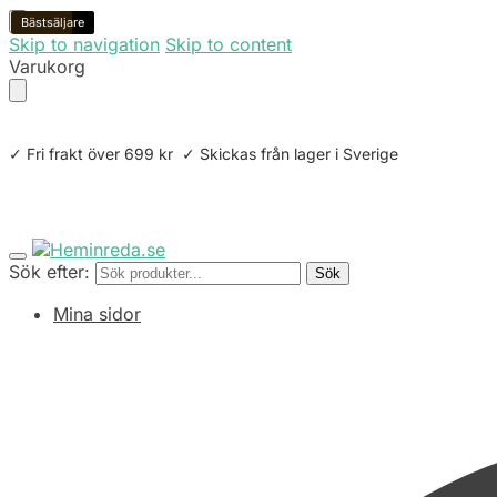
Bästsäljare
3-pack
Återbruk
Bästsäljare
4-pack
6-pack
Bästsäljare
Skip to navigation
Skip to content
Varukorg
✓ Fri frakt över 699 kr ✓ Skickas från lager i Sverige
Sök efter:
Sök
Mina sidor