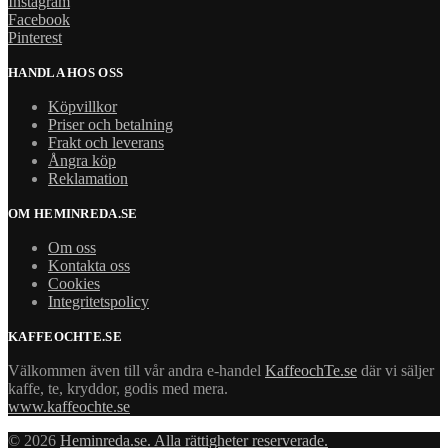
Instagram
Facebook
Pinterest
HANDLA HOS OSS
Köpvillkor
Priser och betalning
Frakt och leverans
Ångra köp
Reklamation
OM HEMINREDA.SE
Om oss
Kontakta oss
Cookies
Integritetspolicy
KAFFEOCHTE.SE
Välkommen även till vår andra e-handel
KaffeochTe.se
där vi säljer
kaffe, te, kryddor, godis med mera.
www.kaffeochte.se
© 2026
Heminreda.se. Alla rättigheter reserverade.