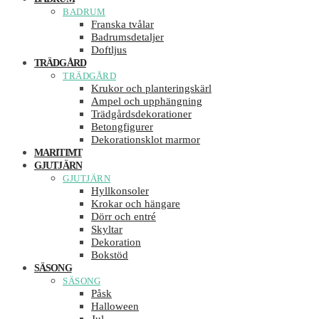
BADRUM
Franska tvålar
Badrumsdetaljer
Doftljus
TRÄDGÅRD
TRÄDGÅRD
Krukor och planteringskärl
Ampel och upphängning
Trädgårdsdekorationer
Betongfigurer
Dekorationsklot marmor
MARITIMT
GJUTJÄRN
GJUTJÄRN
Hyllkonsoler
Krokar och hängare
Dörr och entré
Skyltar
Dekoration
Bokstöd
SÄSONG
SÄSONG
Påsk
Halloween