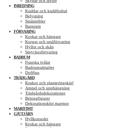
Skyltar och tavlor
INREDNING
Kuddar och kuddfodral
Belysning
Småmöbler
Barnrum
FÖRVARING
Krokar och hängare
Korgar och småförvaring
Hyllor och skåp
Smyckesförvaring
BADRUM
Franska tvålar
Badrumsdetaljer
Doftljus
TRÄDGÅRD
Krukor och planteringskärl
Ampel och upphängning
Trädgårdsdekorationer
Betongfigurer
Dekorationsklot marmor
MARITIMT
GJUTJÄRN
Hyllkonsoler
Krokar och hängare