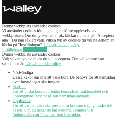
Denna webbplats använder cookies
Vi använder cookies för att ge dig en bättre upplevelse av
webbplatsen. Om du tycker det är ok, klickar du bara på "Acceptera
alla". Du kan såklart välja vilken typ av cookies du vill ha genom att
klicka på "Inställningar".
Läs vår cookie policy
Inställningar
Acceptera alla
Denna webbplats använder cookies
Välj vilken typ av kakor du vill acceptera. Ditt val kommer att
sparas i ett år.
Läs vår cookie policy
Nödvändiga
Dessa kakor går inte att välja bort. De behövs för att hemsidan
över huvud taget ska fungera.
Statistik
För att vi ska kunna förbättra hemsidans funktionalitet och
uppbyggnad, baserat på hur hemsidan används.
Upplevelse
För att vår hemsida ska prestera så bra som möjligt under ditt
besök. Om du nekar de här kakorna kommer viss
funktionalitet att försvinna från hemsidan.