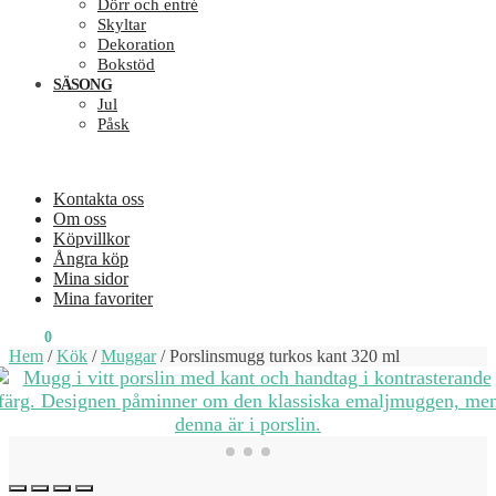
Dörr och entré
Skyltar
Dekoration
Bokstöd
SÄSONG
Jul
Påsk
Kontakta oss
Om oss
Köpvillkor
Ångra köp
Mina sidor
Mina favoriter
0
KR
0
Hem
/
Kök
/
Muggar
/
Porslinsmugg turkos kant 320 ml