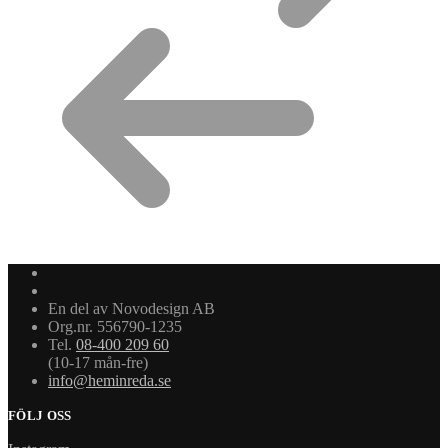
En del av Novodesign AB
Org.nr. 556790-1235
Tel.
08-400 209 60
(10-17 mån-fre)
info@heminreda.se
FÖLJ OSS