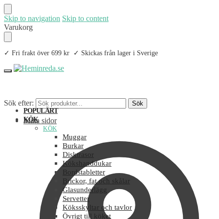
Skip to navigation
Skip to content
Varukorg
✓ Fri frakt över 699 kr ✓ Skickas från lager i Sverige
Sök efter:
Sök
POPULÄRT
KÖK
Mina sidor
KÖK
Muggar
Burkar
Disktrasor
Kökshanddukar
Bordstabletter
Brickor, fat och skålar
Glasunderlägg
Servetter
Köksskyltar och tavlor
Övrigt till köket