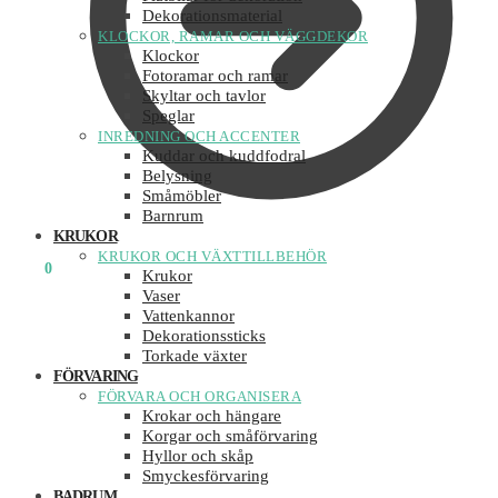
Dekorationsmaterial
KLOCKOR, RAMAR OCH VÄGGDEKOR
Klockor
Fotoramar och ramar
Skyltar och tavlor
Speglar
INREDNING OCH ACCENTER
Kuddar och kuddfodral
Belysning
Småmöbler
Barnrum
KRUKOR
KRUKOR OCH VÄXTTILLBEHÖR
0
KR
0
Krukor
Vaser
Vattenkannor
Dekorationssticks
Torkade växter
FÖRVARING
FÖRVARA OCH ORGANISERA
Krokar och hängare
Korgar och småförvaring
Hyllor och skåp
Smyckesförvaring
BADRUM