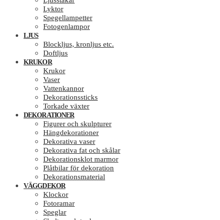
Ljusstakar
Lyktor
Spegellampetter
Fotogenlampor
LJUS
Blockljus, kronljus etc.
Doftljus
KRUKOR
Krukor
Vaser
Vattenkannor
Dekorationssticks
Torkade växter
DEKORATIONER
Figurer och skulpturer
Hängdekorationer
Dekorativa vaser
Dekorativa fat och skålar
Dekorationsklot marmor
Plåtbilar för dekoration
Dekorationsmaterial
VÄGGDEKOR
Klockor
Fotoramar
Speglar