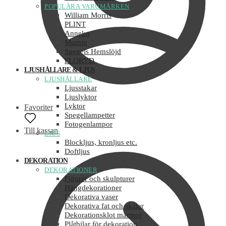
POPULÄRA VARUMÄRKEN
William Morris
PLINT
Anneko
Mumin
Spegels Hemslöjd
FLORYD
LJUSHÅLLARE & LJUS
LJUSHÅLLARE
Ljusstakar
Ljuslyktor
Lyktor
Favoriter
Spegellampetter
Fotogenlampor
Till kassan
LJUS
Blockljus, kronljus etc.
Doftljus
DEKORATION
DEKORATIONER
Figurer och skulpturer
Hängdekorationer
Dekorativa vaser
Dekorativa fat och skålar
Dekorationsklot marmor
Plåtbilar för dekoration