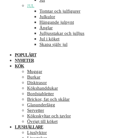
Jul
JUL
Tomtar och julfigurer
Julkulor
Hängande julpynt
Änglar
Julljusstakar och julljus
Jul i köket
Skapa själv jul
POPULÄRT
NYHETER
KÖK
Muggar
Burkar
Disktrasor
Kökshanddukar
Bordstabletter
Brickor, fat och skålar
Glasunderlägg
Servetter
Köksskyltar och tavlor
Övrigt till köket
LJUSHÅLLARE
Ljuslyktor