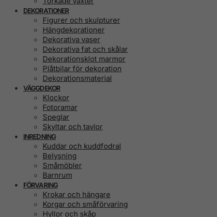
Torkade växter
DEKORATIONER
Figurer och skulpturer
Hängdekorationer
Dekorativa vaser
Dekorativa fat och skålar
Dekorationsklot marmor
Plåtbilar för dekoration
Dekorationsmaterial
VÄGGDEKOR
Klockor
Fotoramar
Speglar
Skyltar och tavlor
INREDNING
Kuddar och kuddfodral
Belysning
Småmöbler
Barnrum
FÖRVARING
Krokar och hängare
Korgar och småförvaring
Hyllor och skåp