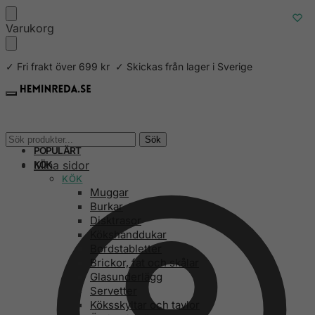
Skip
Skip
Varukorg
to
to
navigation
content
✓ Fri frakt över 699 kr ✓ Skickas från lager i Sverige
Sök
Sök
efter:
POPULÄRT
Mina sidor
KÖK
KÖK
Muggar
Burkar
Disktrasor
Kökshanddukar
Bordstabletter
Brickor, fat och skålar
Glasunderlägg
Servetter
Köksskyltar och tavlor