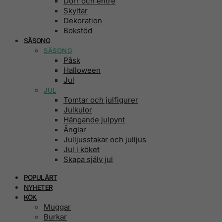
Dörr och entré
Skyltar
Dekoration
Bokstöd
SÄSONG
SÄSONG
Påsk
Halloween
Jul
JUL
Tomtar och julfigurer
Julkulor
Hängande julpynt
Änglar
Julljusstakar och julljus
Jul i köket
Skapa själv jul
POPULÄRT
NYHETER
KÖK
Muggar
Burkar