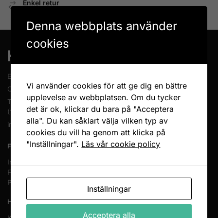
Enkel retur
Öppet köp 14 dagar
Denna webbplats använder
cookies
En del av Novodesign AB
Vi använder cookies för att ge dig en bättre
Org.nr. 556790-1235
upplevelse av webbplatsen. Om du tycker
Tel.
08-400 209 60
det är ok, klickar du bara på "Acceptera
(10-17 mån-fre)
alla". Du kan såklart välja vilken typ av
info@heminreda.se
cookies du vill ha genom att klicka på
"Inställningar".
Läs vår cookie policy
FÖLJ OSS
Instagram
Facebook
Pinterest
Inställningar
HANDLA HOS OSS
Acceptera alla
Köpvillkor