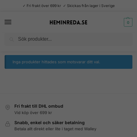
✓ Fri frakt över 699 kr ✓ Skickas från lager i Sverige
0
Sök
Hem
Produkter märkta ”vattenflaska”
/
Inga produkter hittades som motsvarar ditt val.
Fri frakt till DHL ombud
Vid köp över 699 kr
Snabb, enkel och säker betalning
Betala allt direkt eller lite i taget med Walley