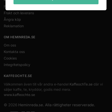
Priser och betalning
Frakt och leverans
Ångra köp
Reklamation
OM HEMINREDA.SE
Om oss
Kontakta oss
Cookies
Integritetspolicy
KAFFEOCHTE.SE
Välkommen även till vår andra e-handel
KaffeochTe.se
där vi
säljer kaffe, te, kryddor, godis med mera.
www.kaffeochte.se
© 2026
Heminreda.se. Alla rättigheter reserverade.