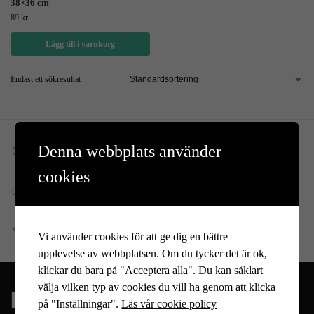
38×36 cm
89
kr
Lägg till i varukorg
Endast ett sökresultat
Denna webbplats använder
Fri frakt till DHL ombud
Vid köp över 699 kr
cookies
Snabb, enkel och säker betalning
Betala allt direkt eller lite i taget med Walley
Enkel retur
Vi använder cookies för att ge dig en bättre
Öppet köp 14 dagar
upplevelse av webbplatsen. Om du tycker det är ok,
klickar du bara på "Acceptera alla". Du kan såklart
välja vilken typ av cookies du vill ha genom att klicka
på "Inställningar".
Läs vår cookie policy