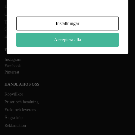
En del av Novodesign AB
Org.nr. 556790-1235
Tel.
08-400 209 60
Inställningar
(10-17 mån-fre)
info@heminreda.se
Acceptera alla
FÖLJ OSS
Instagram
Facebook
Pinterest
HANDLA HOS OSS
Köpvillkor
Priser och betalning
Frakt och leverans
Ångra köp
Reklamation