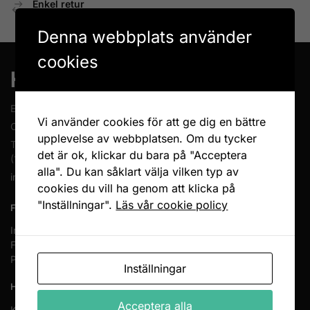
Enkel retur
Öppet köp 14 dagar
Denna webbplats använder
cookies
En del av Novodesign AB
Vi använder cookies för att ge dig en bättre
Org.nr. 556790-1235
upplevelse av webbplatsen. Om du tycker
Tel.
08-400 209 60
det är ok, klickar du bara på "Acceptera
(10-17 mån-fre)
alla". Du kan såklart välja vilken typ av
info@heminreda.se
cookies du vill ha genom att klicka på
"Inställningar".
Läs vår cookie policy
FÖLJ OSS
Instagram
Facebook
Pinterest
Inställningar
HANDLA HOS OSS
Acceptera alla
Köpvillkor