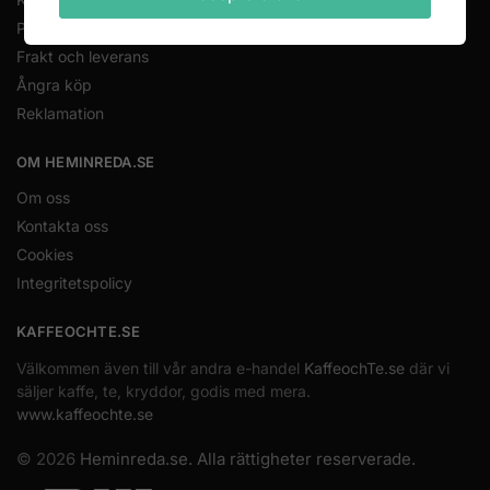
Priser och betalning
Frakt och leverans
Ångra köp
Reklamation
OM HEMINREDA.SE
Om oss
Kontakta oss
Cookies
Integritetspolicy
KAFFEOCHTE.SE
Välkommen även till vår andra e-handel
KaffeochTe.se
där vi
säljer kaffe, te, kryddor, godis med mera.
www.kaffeochte.se
© 2026
Heminreda.se. Alla rättigheter reserverade.