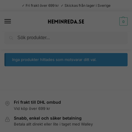
✓ Fri frakt över 699 kr ✓ Skickas från lager i Sverige
0
Sök
Hem
Produkter märkta ”tapestry”
/
Inga produkter hittades som motsvarar ditt val.
Fri frakt till DHL ombud
Vid köp över 699 kr
Snabb, enkel och säker betalning
Betala allt direkt eller lite i taget med Walley