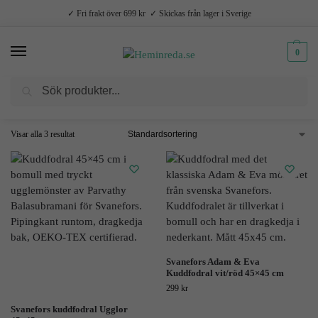
✓ Fri frakt över 699 kr ✓ Skickas från lager i Sverige
0
Sök
Hem
Produkter märkta ”Svanefors”
/
Visar alla 3 resultat
Svanefors Adam & Eva
Kuddfodral vit/röd 45×45 cm
299
kr
Svanefors kuddfodral Ugglor