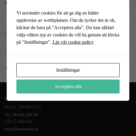
Visar alla 3 resultat
Vi använder cookies för att ge dig en bättre
upplevelse av webbplatsen. Om du tycker det är ok,
klickar du bara på "Acceptera alla". Du kan såklart
Fri frakt till DHL ombud
välja vilken typ av cookies du vill ha genom att klicka
Vid köp över 699 kr
på "Inställningar".
Läs vår cookie policy
Snabb, enkel och säker betalning
Betala allt direkt eller lite i taget med Walley
Enkel retur
Inställningar
Öppet köp 14 dagar
Acceptera alla
En del av Novodesign AB
Org.nr. 556790-1235
Tel.
08-400 209 60
(10-17 mån-fre)
info@heminreda.se