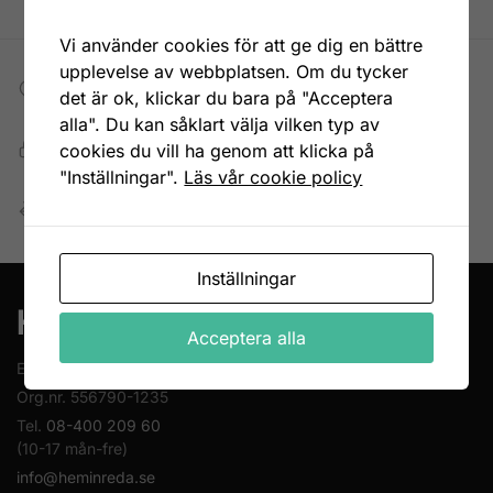
Vi använder cookies för att ge dig en bättre
upplevelse av webbplatsen. Om du tycker
Fri frakt till DHL ombud
det är ok, klickar du bara på "Acceptera
Vid köp över 699 kr
alla". Du kan såklart välja vilken typ av
Snabb, enkel och säker betalning
cookies du vill ha genom att klicka på
Betala allt direkt eller lite i taget med Walley
"Inställningar".
Läs vår cookie policy
Enkel retur
Öppet köp 14 dagar
Inställningar
Acceptera alla
En del av Novodesign AB
Org.nr. 556790-1235
Tel.
08-400 209 60
(10-17 mån-fre)
info@heminreda.se