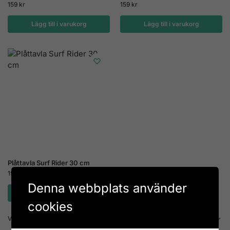
159
kr
159
kr
Lägg till i varukorg
Lägg till i varukorg
Plåttavla Surf Rider 30 cm
159
kr
Denna webbplats använder
Lägg till i varukorg
cookies
Visar alla 3 resultat