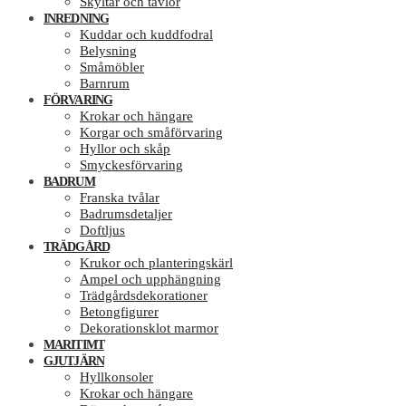
Skyltar och tavlor
INREDNING
Kuddar och kuddfodral
Belysning
Småmöbler
Barnrum
FÖRVARING
Krokar och hängare
Korgar och småförvaring
Hyllor och skåp
Smyckesförvaring
BADRUM
Franska tvålar
Badrumsdetaljer
Doftljus
TRÄDGÅRD
Krukor och planteringskärl
Ampel och upphängning
Trädgårdsdekorationer
Betongfigurer
Dekorationsklot marmor
MARITIMT
GJUTJÄRN
Hyllkonsoler
Krokar och hängare