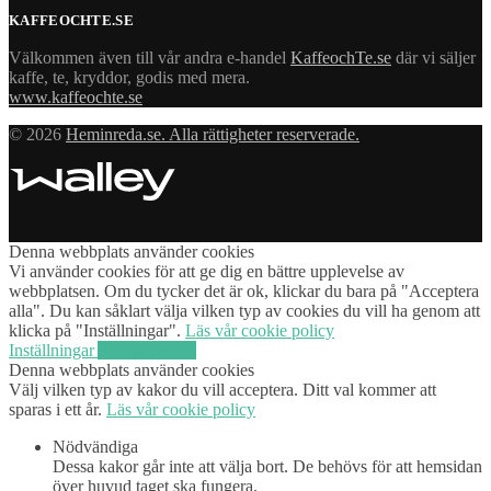
KAFFEOCHTE.SE
Välkommen även till vår andra e-handel
KaffeochTe.se
där vi säljer
kaffe, te, kryddor, godis med mera.
www.kaffeochte.se
© 2026
Heminreda.se. Alla rättigheter reserverade.
Denna webbplats använder cookies
Vi använder cookies för att ge dig en bättre upplevelse av
webbplatsen. Om du tycker det är ok, klickar du bara på "Acceptera
alla". Du kan såklart välja vilken typ av cookies du vill ha genom att
klicka på "Inställningar".
Läs vår cookie policy
Inställningar
Acceptera alla
Denna webbplats använder cookies
Välj vilken typ av kakor du vill acceptera. Ditt val kommer att
sparas i ett år.
Läs vår cookie policy
Nödvändiga
Dessa kakor går inte att välja bort. De behövs för att hemsidan
över huvud taget ska fungera.