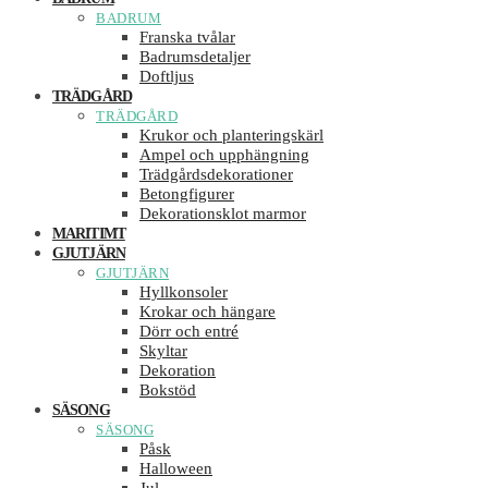
BADRUM
Franska tvålar
Badrumsdetaljer
Doftljus
TRÄDGÅRD
TRÄDGÅRD
Krukor och planteringskärl
Ampel och upphängning
Trädgårdsdekorationer
Betongfigurer
Dekorationsklot marmor
MARITIMT
GJUTJÄRN
GJUTJÄRN
Hyllkonsoler
Krokar och hängare
Dörr och entré
Skyltar
Dekoration
Bokstöd
SÄSONG
SÄSONG
Påsk
Halloween