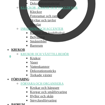
Dekorationsmaterial
KLOCKOR, RAMAR OCH VÄGGDEKOR
Klockor
Fotoramar och ramar
Skyltar och tavlor
Speglar
INREDNING OCH ACCENTER
Kuddar och kuddfodral
Belysning
Småmöbler
Barnrum
KRUKOR
KRUKOR OCH VÄXTTILLBEHÖR
0
KR
0
Krukor
Vaser
Vattenkannor
Dekorationssticks
Torkade växter
FÖRVARING
FÖRVARA OCH ORGANISERA
Krokar och hängare
Korgar och småförvaring
Hyllor och skåp
Smyckesförvaring
BADRUM