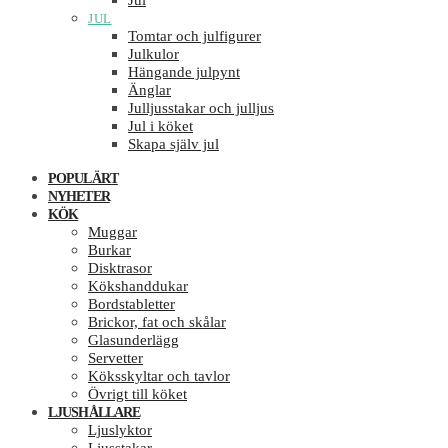
Jul
JUL
Tomtar och julfigurer
Julkulor
Hängande julpynt
Änglar
Julljusstakar och julljus
Jul i köket
Skapa själv jul
POPULÄRT
NYHETER
KÖK
Muggar
Burkar
Disktrasor
Kökshanddukar
Bordstabletter
Brickor, fat och skålar
Glasunderlägg
Servetter
Köksskyltar och tavlor
Övrigt till köket
LJUSHÅLLARE
Ljuslyktor