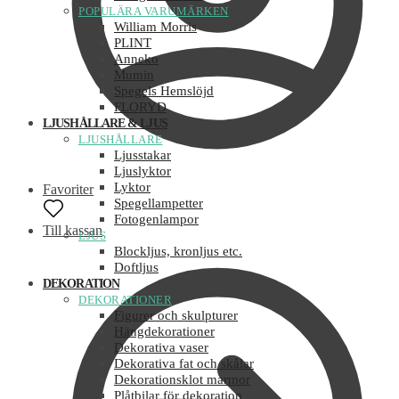
POPULÄRA VARUMÄRKEN
William Morris
PLINT
Anneko
Mumin
Spegels Hemslöjd
FLORYD
LJUSHÅLLARE & LJUS
LJUSHÅLLARE
Ljusstakar
Ljuslyktor
Lyktor
Favoriter
Spegellampetter
Fotogenlampor
Till kassan
LJUS
Blockljus, kronljus etc.
Doftljus
DEKORATION
DEKORATIONER
Figurer och skulpturer
Hängdekorationer
Dekorativa vaser
Dekorativa fat och skålar
Dekorationsklot marmor
Plåtbilar för dekoration