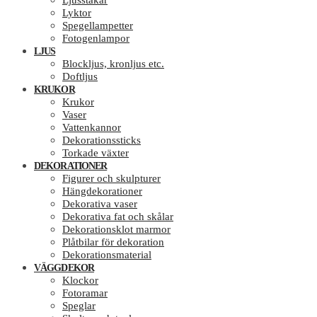
Ljusstakar
Lyktor
Spegellampetter
Fotogenlampor
LJUS
Blockljus, kronljus etc.
Doftljus
KRUKOR
Krukor
Vaser
Vattenkannor
Dekorationssticks
Torkade växter
DEKORATIONER
Figurer och skulpturer
Hängdekorationer
Dekorativa vaser
Dekorativa fat och skålar
Dekorationsklot marmor
Plåtbilar för dekoration
Dekorationsmaterial
VÄGGDEKOR
Klockor
Fotoramar
Speglar