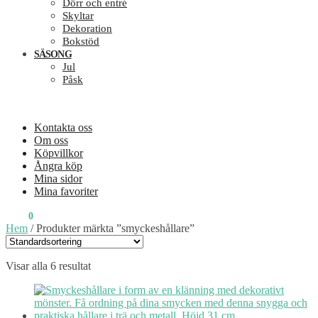
Dörr och entré
Skyltar
Dekoration
Bokstöd
SÄSONG
Jul
Påsk
Kontakta oss
Om oss
Köpvillkor
Ångra köp
Mina sidor
Mina favoriter
0
KR
0
Hem
/
Produkter märkta ”smyckeshållare”
Visar alla 6 resultat