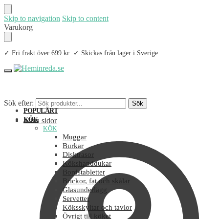
Skip to navigation
Skip to content
Varukorg
✓ Fri frakt över 699 kr ✓ Skickas från lager i Sverige
Sök efter:
Sök
POPULÄRT
KÖK
Mina sidor
KÖK
Muggar
Burkar
Disktrasor
Kökshanddukar
Bordstabletter
Brickor, fat och skålar
Glasunderlägg
Servetter
Köksskyltar och tavlor
Övrigt till köket