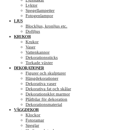
Ljusstakar
Lyktor
Spegellampetter
Fotogenlampor
LJUS
Blockljus, kronljus etc.
Doftljus
KRUKOR
Krukor
Vaser
Vattenkannor
Dekorationssticks
Torkade växter
DEKORATIONER
Figurer och skulpturer
Hängdekorationer
Dekorativa vaser
Dekorativa fat och skålar
Dekorationsklot marmor
Plåtbilar för dekoration
Dekorationsmaterial
VÄGGDEKOR
Klockor
Fotoramar
Speglar