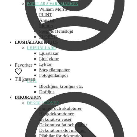
POPULÄRA VARUMÄRKEN
William Morris
PLINT
Anneko
Mumin
Spegels Hemslöjd
FLORYD
LJUSHÅLLARE & LJUS
LJUSHÅLLARE
Ljusstakar
Ljuslyktor
Lyktor
Favoriter
Spegellampetter
Fotogenlampor
Till kassan
LJUS
Blockljus, kronljus etc.
Doftljus
DEKORATION
DEKORATIONER
Figurer och skulpturer
Hängdekorationer
Dekorativa vaser
Dekorativa fat och skålar
Dekorationsklot marmor
Plåtbilar för dekoration