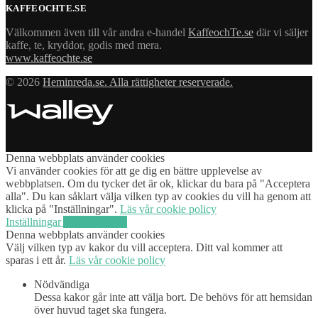
KAFFEOCHTE.SE
Välkommen även till vår andra e-handel
KaffeochTe.se
där vi säljer
kaffe, te, kryddor, godis med mera.
www.kaffeochte.se
© 2026
Heminreda.se. Alla rättigheter reserverade.
Denna webbplats använder cookies
Vi använder cookies för att ge dig en bättre upplevelse av
webbplatsen. Om du tycker det är ok, klickar du bara på "Acceptera
alla". Du kan såklart välja vilken typ av cookies du vill ha genom att
klicka på "Inställningar".
Läs vår cookie policy
Inställningar
Acceptera alla
Denna webbplats använder cookies
Välj vilken typ av kakor du vill acceptera. Ditt val kommer att
sparas i ett år.
Läs vår cookie policy
Nödvändiga
Dessa kakor går inte att välja bort. De behövs för att hemsidan
över huvud taget ska fungera.