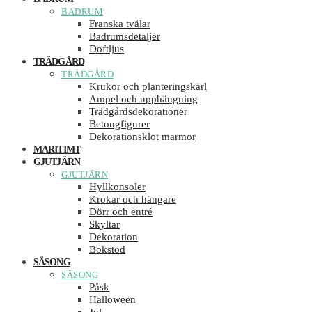
BADRUM
Franska tvålar
Badrumsdetaljer
Doftljus
TRÄDGÅRD
TRÄDGÅRD
Krukor och planteringskärl
Ampel och upphängning
Trädgårdsdekorationer
Betongfigurer
Dekorationsklot marmor
MARITIMT
GJUTJÄRN
GJUTJÄRN
Hyllkonsoler
Krokar och hängare
Dörr och entré
Skyltar
Dekoration
Bokstöd
SÄSONG
SÄSONG
Påsk
Halloween