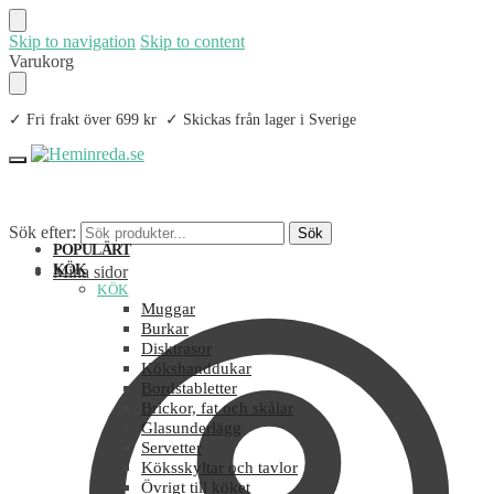
Skip to navigation
Skip to content
Varukorg
✓ Fri frakt över 699 kr ✓ Skickas från lager i Sverige
Sök efter:
Sök
POPULÄRT
KÖK
Mina sidor
KÖK
Muggar
Burkar
Disktrasor
Kökshanddukar
Bordstabletter
Brickor, fat och skålar
Glasunderlägg
Servetter
Köksskyltar och tavlor
Övrigt till köket