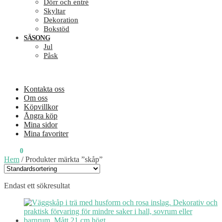
Dörr och entré
Skyltar
Dekoration
Bokstöd
SÄSONG
Jul
Påsk
Kontakta oss
Om oss
Köpvillkor
Ångra köp
Mina sidor
Mina favoriter
0
KR
0
Hem
/
Produkter märkta ”skåp”
Endast ett sökresultat