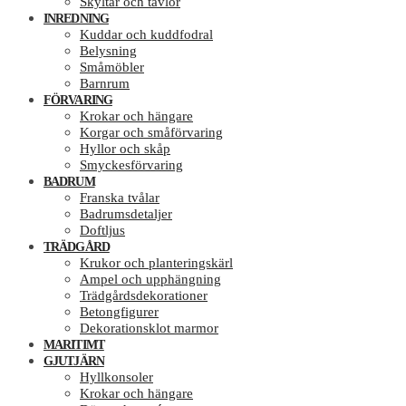
Skyltar och tavlor
INREDNING
Kuddar och kuddfodral
Belysning
Småmöbler
Barnrum
FÖRVARING
Krokar och hängare
Korgar och småförvaring
Hyllor och skåp
Smyckesförvaring
BADRUM
Franska tvålar
Badrumsdetaljer
Doftljus
TRÄDGÅRD
Krukor och planteringskärl
Ampel och upphängning
Trädgårdsdekorationer
Betongfigurer
Dekorationsklot marmor
MARITIMT
GJUTJÄRN
Hyllkonsoler
Krokar och hängare