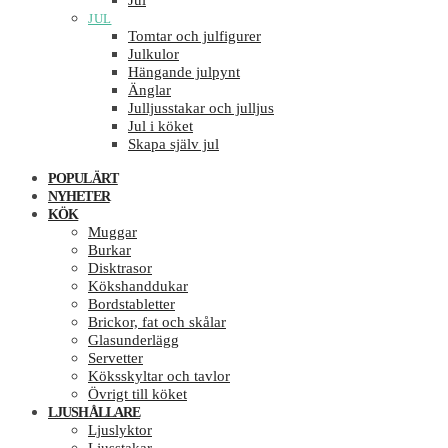
Jul
JUL
Tomtar och julfigurer
Julkulor
Hängande julpynt
Änglar
Julljusstakar och julljus
Jul i köket
Skapa själv jul
POPULÄRT
NYHETER
KÖK
Muggar
Burkar
Disktrasor
Kökshanddukar
Bordstabletter
Brickor, fat och skålar
Glasunderlägg
Servetter
Köksskyltar och tavlor
Övrigt till köket
LJUSHÅLLARE
Ljuslyktor