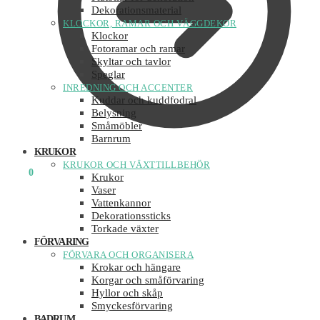
Dekorationsmaterial
KLOCKOR, RAMAR OCH VÄGGDEKOR
Klockor
Fotoramar och ramar
Skyltar och tavlor
Speglar
INREDNING OCH ACCENTER
Kuddar och kuddfodral
Belysning
Småmöbler
Barnrum
KRUKOR
KRUKOR OCH VÄXTTILLBEHÖR
0
KR
0
Krukor
Vaser
Vattenkannor
Dekorationssticks
Torkade växter
FÖRVARING
FÖRVARA OCH ORGANISERA
Krokar och hängare
Korgar och småförvaring
Hyllor och skåp
Smyckesförvaring
BADRUM