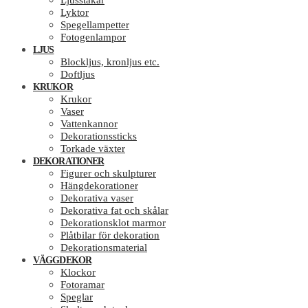
Ljusstakar
Lyktor
Spegellampetter
Fotogenlampor
LJUS
Blockljus, kronljus etc.
Doftljus
KRUKOR
Krukor
Vaser
Vattenkannor
Dekorationssticks
Torkade växter
DEKORATIONER
Figurer och skulpturer
Hängdekorationer
Dekorativa vaser
Dekorativa fat och skålar
Dekorationsklot marmor
Plåtbilar för dekoration
Dekorationsmaterial
VÄGGDEKOR
Klockor
Fotoramar
Speglar