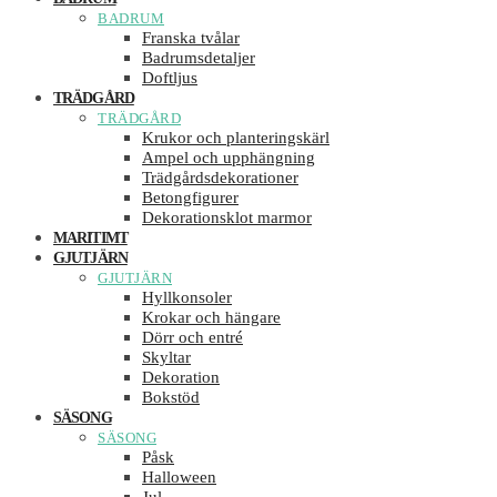
BADRUM
Franska tvålar
Badrumsdetaljer
Doftljus
TRÄDGÅRD
TRÄDGÅRD
Krukor och planteringskärl
Ampel och upphängning
Trädgårdsdekorationer
Betongfigurer
Dekorationsklot marmor
MARITIMT
GJUTJÄRN
GJUTJÄRN
Hyllkonsoler
Krokar och hängare
Dörr och entré
Skyltar
Dekoration
Bokstöd
SÄSONG
SÄSONG
Påsk
Halloween