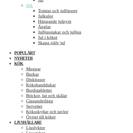
Jul
JUL
Tomtar och julfigurer
Julkulor
Hängande julpynt
Änglar
Julljusstakar och julljus
Jul i köket
Skapa själv jul
POPULÄRT
NYHETER
KÖK
Muggar
Burkar
Disktrasor
Kökshanddukar
Bordstabletter
Brickor, fat och skålar
Glasunderlägg
Servetter
Köksskyltar och tavlor
Övrigt till köket
LJUSHÅLLARE
Ljuslyktor