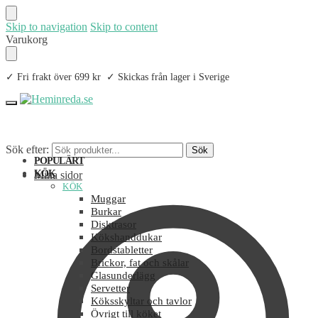
Skip to navigation
Skip to content
Varukorg
✓ Fri frakt över 699 kr ✓ Skickas från lager i Sverige
Sök efter:
Sök
POPULÄRT
KÖK
Mina sidor
KÖK
Muggar
Burkar
Disktrasor
Kökshanddukar
Bordstabletter
Brickor, fat och skålar
Glasunderlägg
Servetter
Köksskyltar och tavlor
Övrigt till köket