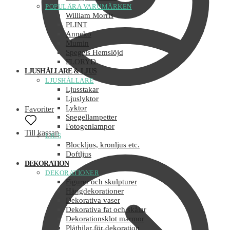
POPULÄRA VARUMÄRKEN
William Morris
PLINT
Anneko
Mumin
Spegels Hemslöjd
FLORYD
LJUSHÅLLARE & LJUS
LJUSHÅLLARE
Ljusstakar
Ljuslyktor
Lyktor
Favoriter
Spegellampetter
Fotogenlampor
Till kassan
LJUS
Blockljus, kronljus etc.
Doftljus
DEKORATION
DEKORATIONER
Figurer och skulpturer
Hängdekorationer
Dekorativa vaser
Dekorativa fat och skålar
Dekorationsklot marmor
Plåtbilar för dekoration