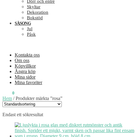
Dörr och entré
Skyltar
Dekoration
Bokstöd
SÄSONG
Jul
Påsk
Kontakta oss
Om oss
Köpvillkor
Ångra köp
Mina sidor
Mina favoriter
0
KR
0
Hem
/
Produkter märkta ”rosa”
Endast ett sökresultat