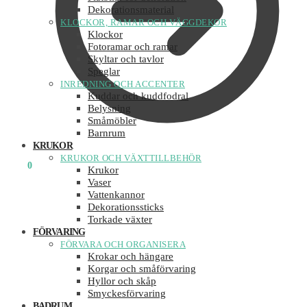
Dekorationsmaterial
KLOCKOR, RAMAR OCH VÄGGDEKOR
Klockor
Fotoramar och ramar
Skyltar och tavlor
Speglar
INREDNING OCH ACCENTER
Kuddar och kuddfodral
Belysning
Småmöbler
Barnrum
KRUKOR
KRUKOR OCH VÄXTTILLBEHÖR
0
KR
0
Krukor
Vaser
Vattenkannor
Dekorationssticks
Torkade växter
FÖRVARING
FÖRVARA OCH ORGANISERA
Krokar och hängare
Korgar och småförvaring
Hyllor och skåp
Smyckesförvaring
BADRUM