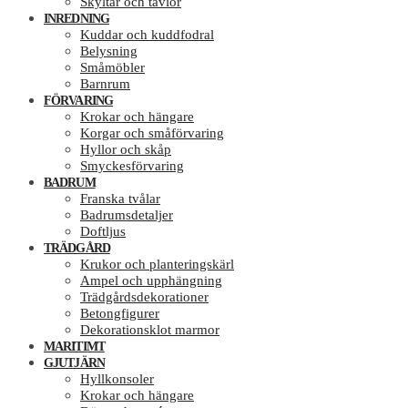
Skyltar och tavlor
INREDNING
Kuddar och kuddfodral
Belysning
Småmöbler
Barnrum
FÖRVARING
Krokar och hängare
Korgar och småförvaring
Hyllor och skåp
Smyckesförvaring
BADRUM
Franska tvålar
Badrumsdetaljer
Doftljus
TRÄDGÅRD
Krukor och planteringskärl
Ampel och upphängning
Trädgårdsdekorationer
Betongfigurer
Dekorationsklot marmor
MARITIMT
GJUTJÄRN
Hyllkonsoler
Krokar och hängare