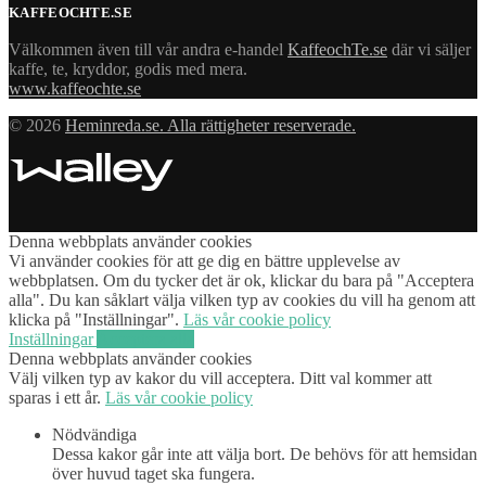
KAFFEOCHTE.SE
Välkommen även till vår andra e-handel
KaffeochTe.se
där vi säljer
kaffe, te, kryddor, godis med mera.
www.kaffeochte.se
© 2026
Heminreda.se. Alla rättigheter reserverade.
Denna webbplats använder cookies
Vi använder cookies för att ge dig en bättre upplevelse av
webbplatsen. Om du tycker det är ok, klickar du bara på "Acceptera
alla". Du kan såklart välja vilken typ av cookies du vill ha genom att
klicka på "Inställningar".
Läs vår cookie policy
Inställningar
Acceptera alla
Denna webbplats använder cookies
Välj vilken typ av kakor du vill acceptera. Ditt val kommer att
sparas i ett år.
Läs vår cookie policy
Nödvändiga
Dessa kakor går inte att välja bort. De behövs för att hemsidan
över huvud taget ska fungera.