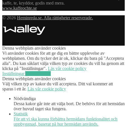
kaffe, te, kryddor, godis med mera.
www.kaffeochte.se
© 2026
Heminreda.se. Alla rättigheter reserverade.
Denna webbplats använder cookies
Vi använder cookies för att ge dig en bättre upplevelse av
webbplatsen. Om du tycker det är ok, klickar du bara på "Acceptera
alla". Du kan såklart välja vilken typ av cookies du vill ha genom att
klicka på "Inställningar".
Läs vår cookie policy
Inställningar
Acceptera alla
Denna webbplats använder cookies
Välj vilken typ av kakor du vill acceptera. Ditt val kommer att
sparas i ett år.
Läs vår cookie policy
Nödvändiga
Dessa kakor går inte att välja bort. De behövs för att hemsidan
över huvud taget ska fungera.
Statistik
För att vi ska kunna förbättra hemsidans funktionalitet och
uppbyggnad, baserat på hur hemsidan används.