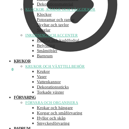
Dekorationsmaterial
KLOCKOR, RAMAR OCH VÄGGDEKOR
Klockor
Fotoramar och ramar
Skyltar och tavlor
Speglar
INREDNING OCH ACCENTER
Kuddar och kuddfodral
Belysning
Småmöbler
Barnrum
KRUKOR
KRUKOR OCH VÄXTTILLBEHÖR
0
KR
0
Krukor
Vaser
Vattenkannor
Dekorationssticks
Torkade växter
FÖRVARING
FÖRVARA OCH ORGANISERA
Krokar och hängare
Korgar och småförvaring
Hyllor och skåp
Smyckesförvaring
BADRUM