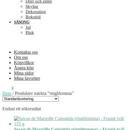
Dörr och entré
Skyltar
Dekoration
Bokstöd
SÄSONG
Jul
Påsk
Kontakta oss
Om oss
Köpvillkor
Ångra köp
Mina sidor
Mina favoriter
0
KR
0
Hem
/
Produkter märkta ”ringblomma”
Endast ett sökresultat
Savon de Marseille Calendula (ringblomma) – Fransk tvål