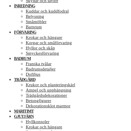
Skyltar och tavlor
INREDNING
Kuddar och kuddfodral
Belysning
Småmöbler
Barnrum
FÖRVARING
Krokar och hängare
Korgar och småförvaring
Hyllor och skåp
Smyckesförvaring
BADRUM
Franska tvålar
Badrumsdetaljer
Doftljus
TRÄDGÅRD
Krukor och planteringskärl
Ampel och upphängning
Trädgårdsdekorationer
Betongfigurer
Dekorationsklot marmor
MARITIMT
GJUTJÄRN
Hyllkonsoler
Krokar och hängare