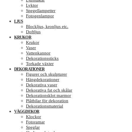
Ljusstakar
Lyktor
Spegellampetter
Fotogenlampor
LJUS
Blockljus, kronljus etc.
Doftljus
KRUKOR
Krukor
Vaser
Vattenkannor
Dekorationssticks
Torkade växter
DEKORATIONER
Figurer och skulpturer
Hängdekorationer
Dekorativa vaser
Dekorativa fat och skålar
Dekorationsklot marmor
Plåtbilar för dekoration
Dekorationsmaterial
VÄGGDEKOR
Klockor
Fotoramar
Speglar