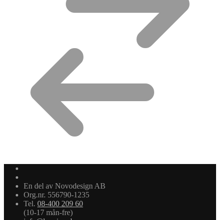
En del av Novodesign AB
Org.nr. 556790-1235
Tel.
08-400 209 60
(10-17 mån-fre)