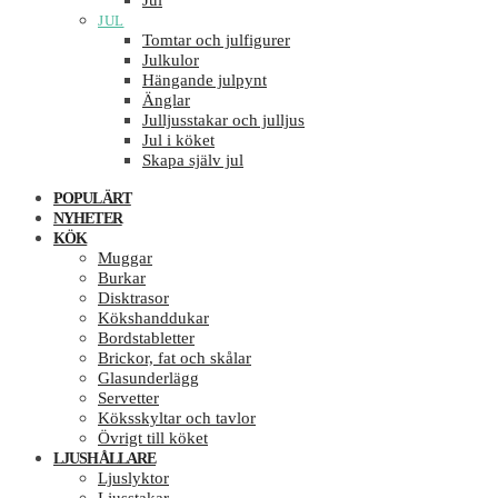
Jul
JUL
Tomtar och julfigurer
Julkulor
Hängande julpynt
Änglar
Julljusstakar och julljus
Jul i köket
Skapa själv jul
POPULÄRT
NYHETER
KÖK
Muggar
Burkar
Disktrasor
Kökshanddukar
Bordstabletter
Brickor, fat och skålar
Glasunderlägg
Servetter
Köksskyltar och tavlor
Övrigt till köket
LJUSHÅLLARE
Ljuslyktor