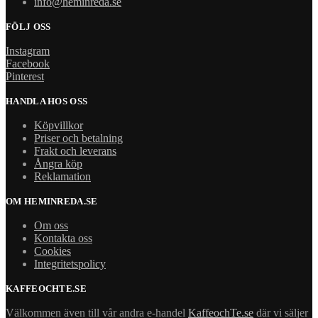
info@heminreda.se
FÖLJ OSS
Instagram
Facebook
Pinterest
HANDLA HOS OSS
Köpvillkor
Priser och betalning
Frakt och leverans
Ångra köp
Reklamation
OM HEMINREDA.SE
Om oss
Kontakta oss
Cookies
Integritetspolicy
KAFFEOCHTE.SE
Välkommen även till vår andra e-handel
KaffeochTe.se
där vi säljer