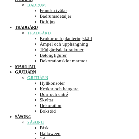
BADRUM
Franska tvålar
Badrumsdetaljer
Doftljus
TRÄDGÅRD
TRÄDGÅRD
Krukor och planteringskärl
Ampel och upphängning
Trädgårdsdekorationer
Betongfigurer
Dekorationsklot marmor
MARITIMT
GJUTJÄRN
GJUTJÄRN
Hyllkonsoler
Krokar och hängare
Dörr och entré
Skyltar
Dekoration
Bokstöd
SÄSONG
SÄSONG
Påsk
Halloween