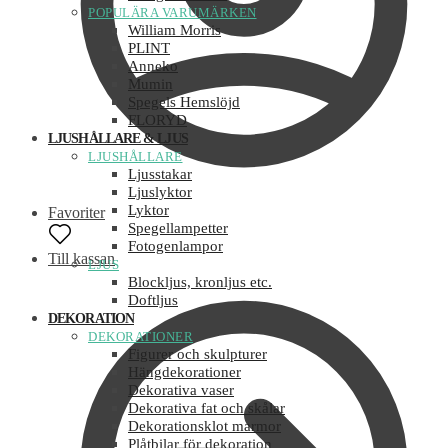
POPULÄRA VARUMÄRKEN
William Morris
PLINT
Anneko
Mumin
Spegels Hemslöjd
FLORYD
LJUSHÅLLARE & LJUS
LJUSHÅLLARE
Ljusstakar
Ljuslyktor
Lyktor
Favoriter
Spegellampetter
Fotogenlampor
Till kassan
LJUS
Blockljus, kronljus etc.
Doftljus
DEKORATION
DEKORATIONER
Figurer och skulpturer
Hängdekorationer
Dekorativa vaser
Dekorativa fat och skålar
Dekorationsklot marmor
Plåtbilar för dekoration