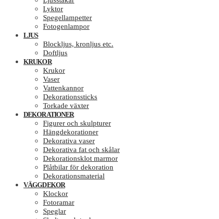
Ljusstakar
Lyktor
Spegellampetter
Fotogenlampor
LJUS
Blockljus, kronljus etc.
Doftljus
KRUKOR
Krukor
Vaser
Vattenkannor
Dekorationssticks
Torkade växter
DEKORATIONER
Figurer och skulpturer
Hängdekorationer
Dekorativa vaser
Dekorativa fat och skålar
Dekorationsklot marmor
Plåtbilar för dekoration
Dekorationsmaterial
VÄGGDEKOR
Klockor
Fotoramar
Speglar