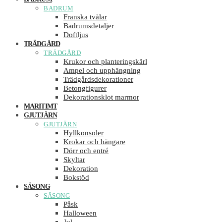
BADRUM
Franska tvålar
Badrumsdetaljer
Doftljus
TRÄDGÅRD
TRÄDGÅRD
Krukor och planteringskärl
Ampel och upphängning
Trädgårdsdekorationer
Betongfigurer
Dekorationsklot marmor
MARITIMT
GJUTJÄRN
GJUTJÄRN
Hyllkonsoler
Krokar och hängare
Dörr och entré
Skyltar
Dekoration
Bokstöd
SÄSONG
SÄSONG
Påsk
Halloween