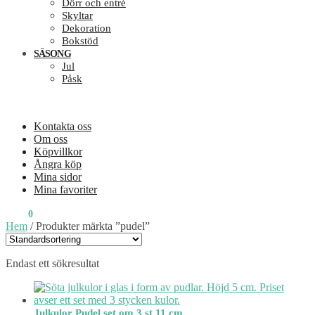
Dörr och entré
Skyltar
Dekoration
Bokstöd
SÄSONG
Jul
Påsk
Kontakta oss
Om oss
Köpvillkor
Ångra köp
Mina sidor
Mina favoriter
0
KR
0
Hem
/
Produkter märkta ”pudel”
Endast ett sökresultat
Julkulor Pudel set om 3 st 11 cm