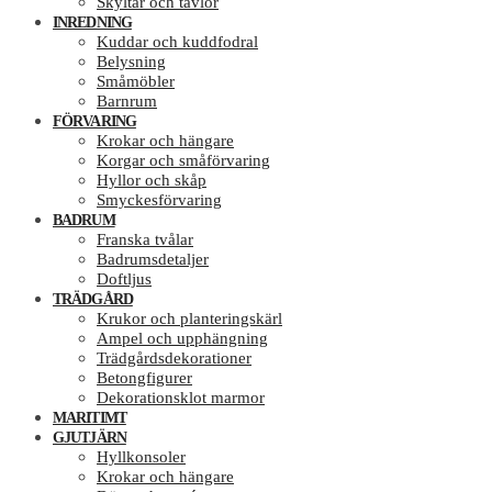
Skyltar och tavlor
INREDNING
Kuddar och kuddfodral
Belysning
Småmöbler
Barnrum
FÖRVARING
Krokar och hängare
Korgar och småförvaring
Hyllor och skåp
Smyckesförvaring
BADRUM
Franska tvålar
Badrumsdetaljer
Doftljus
TRÄDGÅRD
Krukor och planteringskärl
Ampel och upphängning
Trädgårdsdekorationer
Betongfigurer
Dekorationsklot marmor
MARITIMT
GJUTJÄRN
Hyllkonsoler
Krokar och hängare