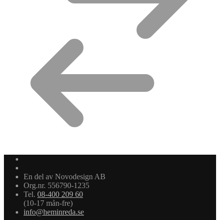
En del av Novodesign AB
Org.nr. 556790-1235
Tel.
08-400 209 60
(10-17 mån-fre)
info@heminreda.se