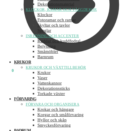
Dekorationsmaterial
KLOCKOR, RAMAR OCH VÄGGDEKOR
Klockor
Fotoramar och ramar
Skyltar och tavlor
Speglar
INREDNING OCH ACCENTER
Kuddar och kuddfodral
Belysning
Småmöbler
Barnrum
KRUKOR
KRUKOR OCH VÄXTTILLBEHÖR
0
KR
0
Krukor
Vaser
Vattenkannor
Dekorationssticks
Torkade växter
FÖRVARING
FÖRVARA OCH ORGANISERA
Krokar och hängare
Korgar och småförvaring
Hyllor och skåp
Smyckesförvaring
BADRUM