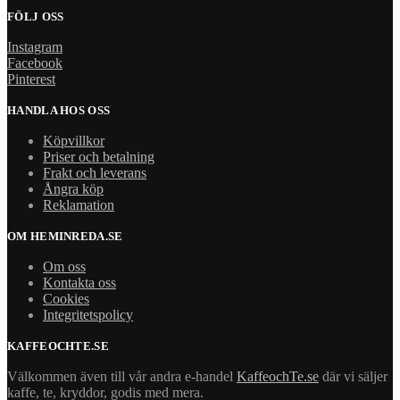
FÖLJ OSS
Instagram
Facebook
Pinterest
HANDLA HOS OSS
Köpvillkor
Priser och betalning
Frakt och leverans
Ångra köp
Reklamation
OM HEMINREDA.SE
Om oss
Kontakta oss
Cookies
Integritetspolicy
KAFFEOCHTE.SE
Välkommen även till vår andra e-handel
KaffeochTe.se
där vi säljer
kaffe, te, kryddor, godis med mera.