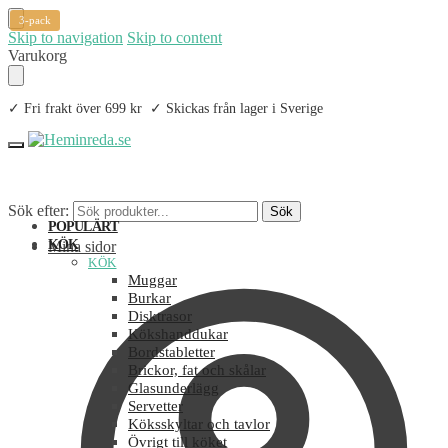
3-pack
Skip to navigation
Skip to content
Varukorg
✓ Fri frakt över 699 kr ✓ Skickas från lager i Sverige
Sök efter:
Sök
POPULÄRT
KÖK
Mina sidor
KÖK
Muggar
Burkar
Disktrasor
Kökshanddukar
Bordstabletter
Brickor, fat och skålar
Glasunderlägg
Servetter
Köksskyltar och tavlor
Övrigt till köket