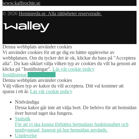
www.kaffeochte.se
© 2026
Heminreda.se. Alla rättigheter reserverade.
Denna webbplats använder cookies
Vi använder cookies för att ge dig en bättre upplevelse av
webbplatsen. Om du tycker det är ok, klickar du bara på "Acceptera
alla". Du kan såklart välja vilken typ av cookies du vill ha genom att
klicka på "Inställningar".
Läs vår cookie policy
Inställningar
Acceptera alla
Denna webbplats använder cookies
Välj vilken typ av kakor du vill acceptera. Ditt val kommer att
sparas i ett år.
Läs vår cookie policy
Nödvändiga
Dessa kakor går inte att välja bort. De behövs för att hemsidan
över huvud taget ska fungera.
Statistik
För att vi ska kunna förbättra hemsidans funktionalitet och
uppbyggnad, baserat på hur hemsidan används.
Upplevelse