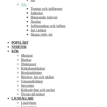
Jul
JUL
Tomtar och julfigurer
Julkulor
Hängande julpynt
Änglar
Julljusstakar och julljus
Jul i köket
Skapa själv jul
POPULÄRT
NYHETER
KÖK
Muggar
Burkar
Disktrasor
Kökshanddukar
Bordstabletter
Brickor, fat och skålar
Glasunderlägg
Servetter
Köksskyltar och tavlor
Övrigt till köket
LJUSHÅLLARE
Ljuslyktor