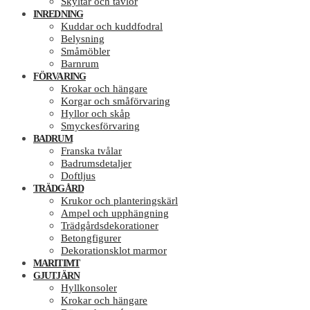
Skyltar och tavlor
INREDNING
Kuddar och kuddfodral
Belysning
Småmöbler
Barnrum
FÖRVARING
Krokar och hängare
Korgar och småförvaring
Hyllor och skåp
Smyckesförvaring
BADRUM
Franska tvålar
Badrumsdetaljer
Doftljus
TRÄDGÅRD
Krukor och planteringskärl
Ampel och upphängning
Trädgårdsdekorationer
Betongfigurer
Dekorationsklot marmor
MARITIMT
GJUTJÄRN
Hyllkonsoler
Krokar och hängare