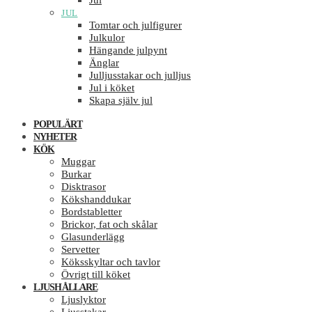
Jul
JUL
Tomtar och julfigurer
Julkulor
Hängande julpynt
Änglar
Julljusstakar och julljus
Jul i köket
Skapa själv jul
POPULÄRT
NYHETER
KÖK
Muggar
Burkar
Disktrasor
Kökshanddukar
Bordstabletter
Brickor, fat och skålar
Glasunderlägg
Servetter
Köksskyltar och tavlor
Övrigt till köket
LJUSHÅLLARE
Ljuslyktor