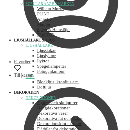
POPULÄRA VARUMÄRKEN
William Morris
PLINT
Anneko
Mumin
Spegels Hemslöjd
FLORYD
LJUSHÅLLARE & LJUS
LJUSHÅLLARE
Ljusstakar
Ljuslyktor
Lyktor
Favoriter
Spegellampetter
Fotogenlampor
Till kassan
LJUS
Blockljus, kronljus etc.
Doftljus
DEKORATION
DEKORATIONER
Figurer och skulpturer
Hängdekorationer
Dekorativa vaser
Dekorativa fat och skålar
Dekorationsklot marmor
Plåtbilar för dekoration