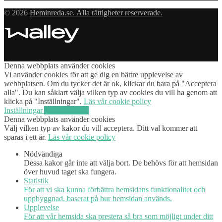
© 2026
Heminreda.se. Alla rättigheter reserverade.
Denna webbplats använder cookies
Vi använder cookies för att ge dig en bättre upplevelse av
webbplatsen. Om du tycker det är ok, klickar du bara på "Acceptera
alla". Du kan såklart välja vilken typ av cookies du vill ha genom att
klicka på "Inställningar".
Läs vår cookie policy
Inställningar
Acceptera alla
Denna webbplats använder cookies
Välj vilken typ av kakor du vill acceptera. Ditt val kommer att
sparas i ett år.
Läs vår cookie policy
Nödvändiga
Dessa kakor går inte att välja bort. De behövs för att hemsidan
över huvud taget ska fungera.
Statistik
För att vi ska kunna förbättra hemsidans funktionalitet och
uppbyggnad, baserat på hur hemsidan används.
Upplevelse
För att vår hemsida ska prestera så bra som möjligt under ditt