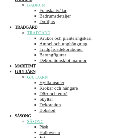
BADRUM
Franska tvålar
Badrumsdetaljer
Doftljus
TRÄDGÅRD
TRÄDGÅRD
Krukor och planteringskärl
Ampel och upphängning
Trädgårdsdekorationer
Betongfigurer
Dekorationsklot marmor
MARITIMT
GJUTJÄRN
GJUTJÄRN
Hyllkonsoler
Krokar och hängare
Dörr och entré
Skyltar
Dekoration
Bokstöd
SÄSONG
SÄSONG
Påsk
Halloween