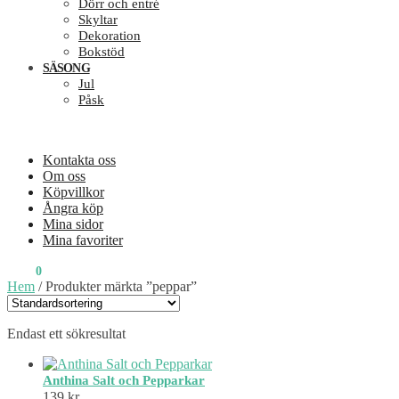
Dörr och entré
Skyltar
Dekoration
Bokstöd
SÄSONG
Jul
Påsk
Kontakta oss
Om oss
Köpvillkor
Ångra köp
Mina sidor
Mina favoriter
0
KR
0
Hem
/
Produkter märkta ”peppar”
Endast ett sökresultat
Anthina Salt och Pepparkar
139
kr