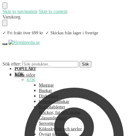
Skip to navigation
Skip to content
Varukorg
✓ Fri frakt över 699 kr ✓ Skickas från lager i Sverige
Sök efter:
Sök
POPULÄRT
KÖK
Mina sidor
KÖK
Muggar
Burkar
Disktrasor
Kökshanddukar
Bordstabletter
Brickor, fat och skålar
Glasunderlägg
Servetter
Köksskyltar och tavlor
Övrigt till köket