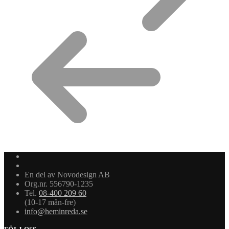
En del av Novodesign AB
Org.nr. 556790-1235
Tel.
08-400 209 60
(10-17 mån-fre)
info@heminreda.se