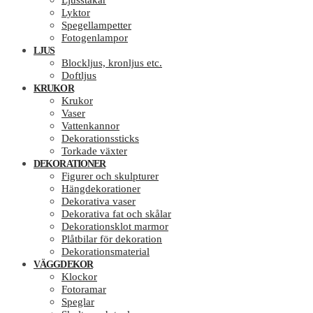
Ljusstakar
Lyktor
Spegellampetter
Fotogenlampor
LJUS
Blockljus, kronljus etc.
Doftljus
KRUKOR
Krukor
Vaser
Vattenkannor
Dekorationssticks
Torkade växter
DEKORATIONER
Figurer och skulpturer
Hängdekorationer
Dekorativa vaser
Dekorativa fat och skålar
Dekorationsklot marmor
Plåtbilar för dekoration
Dekorationsmaterial
VÄGGDEKOR
Klockor
Fotoramar
Speglar