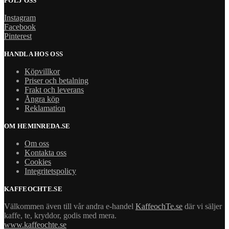
FÖLJ OSS
Instagram
Facebook
Pinterest
HANDLA HOS OSS
Köpvillkor
Priser och betalning
Frakt och leverans
Ångra köp
Reklamation
OM HEMINREDA.SE
Om oss
Kontakta oss
Cookies
Integritetspolicy
KAFFEOCHTE.SE
Välkommen även till vår andra e-handel
KaffeochTe.se
där vi säljer
kaffe, te, kryddor, godis med mera.
www.kaffeochte.se