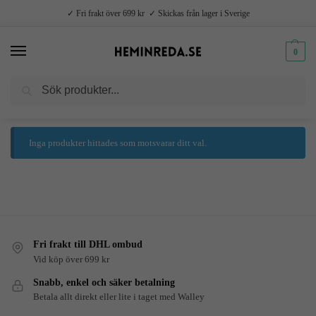
✓ Fri frakt över 699 kr ✓ Skickas från lager i Sverige
0
Sök
Hem
Produkter märkta ”oliv”
/
Inga produkter hittades som motsvarar ditt val.
Fri frakt till DHL ombud
Vid köp över 699 kr
Snabb, enkel och säker betalning
Betala allt direkt eller lite i taget med Walley