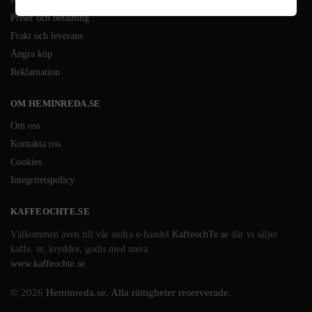
Priser och betalning
Frakt och leverans
Ångra köp
Reklamation
OM HEMINREDA.SE
Om oss
Kontakta oss
Cookies
Integritetspolicy
KAFFEOCHTE.SE
Välkommen även till vår andra e-handel
KaffeochTe.se
där vi säljer
kaffe, te, kryddor, godis med mera.
www.kaffeochte.se
© 2026
Heminreda.se. Alla rättigheter reserverade.