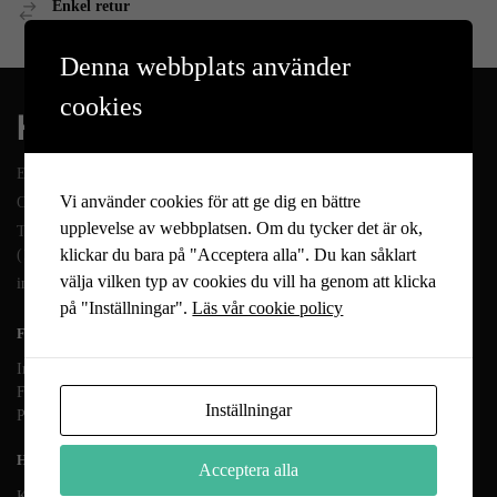
Enkel retur
Öppet köp 14 dagar
Denna webbplats använder
cookies
En del av Novodesign AB
Vi använder cookies för att ge dig en bättre
Org.nr. 556790-1235
upplevelse av webbplatsen. Om du tycker det är ok,
Tel.
08-400 209 60
klickar du bara på "Acceptera alla". Du kan såklart
(10-17 mån-fre)
välja vilken typ av cookies du vill ha genom att klicka
info@heminreda.se
på "Inställningar".
Läs vår cookie policy
FÖLJ OSS
Instagram
Facebook
Inställningar
Pinterest
HANDLA HOS OSS
Acceptera alla
Köpvillkor