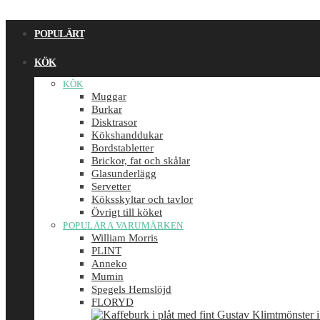
POPULÄRT
KÖK
KÖK
Muggar
Burkar
Disktrasor
Kökshanddukar
Bordstabletter
Brickor, fat och skålar
Glasunderlägg
Servetter
Köksskyltar och tavlor
Övrigt till köket
POPULÄRA VARUMÄRKEN
William Morris
PLINT
Anneko
Mumin
Spegels Hemslöjd
FLORYD