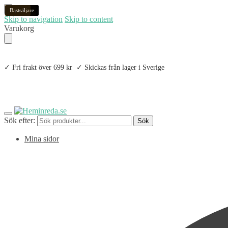
Bästsäljare
3-pack
Återbruk
Bästsäljare
4-pack
6-pack
Bästsäljare
Skip to navigation
Skip to content
Varukorg
✓ Fri frakt över 699 kr ✓ Skickas från lager i Sverige
Sök efter:
Sök
Mina sidor