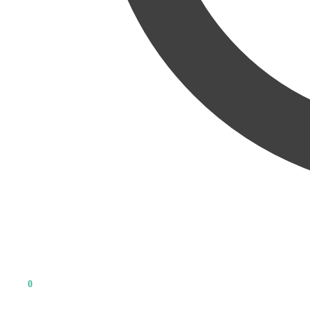
0
KR
0