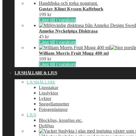
Gustav Klimt Kyssen Kaffeburk
199
kr
Lägg till i varukorg
Anneko Nyckelpiga Disktrasa
45
kr
Lägg till i varukorg
William Morris Fruit Mugg 400 ml
169
kr
Lägg till i varukorg
LJUSHÅLLARE & LJUS
LJUSHÅLLARE
Ljusstakar
Ljuslyktor
Lyktor
Spegellampetter
Fotogenlampor
LJUS
Blockljus, kronljus etc.
Doftljus