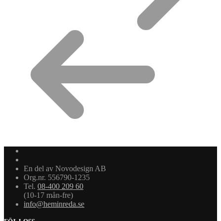
En del av Novodesign AB
Org.nr. 556790-1235
Tel.
08-400 209 60
(10-17 mån-fre)
info@heminreda.se