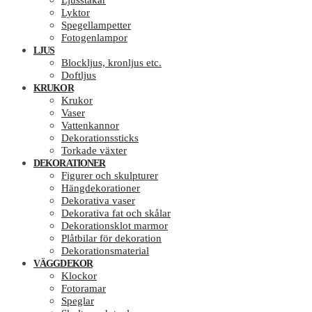
Ljusstakar
Lyktor
Spegellampetter
Fotogenlampor
LJUS
Blockljus, kronljus etc.
Doftljus
KRUKOR
Krukor
Vaser
Vattenkannor
Dekorationssticks
Torkade växter
DEKORATIONER
Figurer och skulpturer
Hängdekorationer
Dekorativa vaser
Dekorativa fat och skålar
Dekorationsklot marmor
Plåtbilar för dekoration
Dekorationsmaterial
VÄGGDEKOR
Klockor
Fotoramar
Speglar