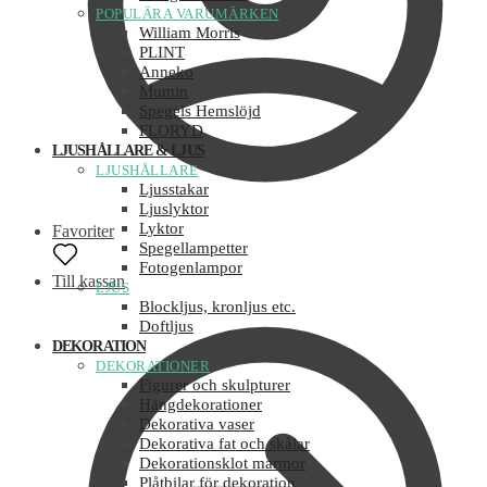
POPULÄRA VARUMÄRKEN
William Morris
PLINT
Anneko
Mumin
Spegels Hemslöjd
FLORYD
LJUSHÅLLARE & LJUS
LJUSHÅLLARE
Ljusstakar
Ljuslyktor
Lyktor
Favoriter
Spegellampetter
Fotogenlampor
Till kassan
LJUS
Blockljus, kronljus etc.
Doftljus
DEKORATION
DEKORATIONER
Figurer och skulpturer
Hängdekorationer
Dekorativa vaser
Dekorativa fat och skålar
Dekorationsklot marmor
Plåtbilar för dekoration