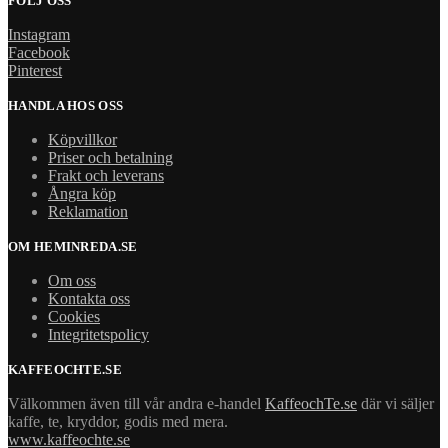
FÖLJ OSS
Instagram
Facebook
Pinterest
HANDLA HOS OSS
Köpvillkor
Priser och betalning
Frakt och leverans
Ångra köp
Reklamation
OM HEMINREDA.SE
Om oss
Kontakta oss
Cookies
Integritetspolicy
KAFFEOCHTE.SE
Välkommen även till vår andra e-handel
KaffeochTe.se
där vi säljer
kaffe, te, kryddor, godis med mera.
www.kaffeochte.se