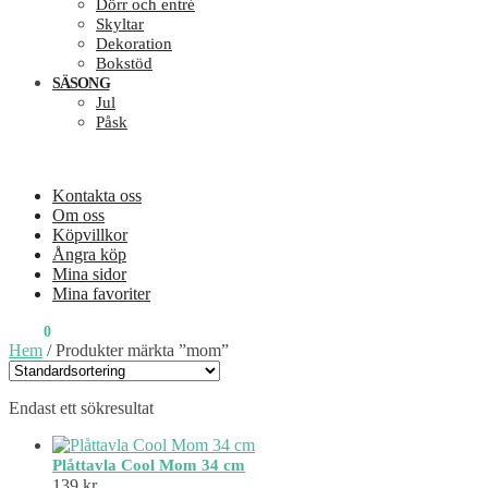
Dörr och entré
Skyltar
Dekoration
Bokstöd
SÄSONG
Jul
Påsk
Kontakta oss
Om oss
Köpvillkor
Ångra köp
Mina sidor
Mina favoriter
0
KR
0
Hem
/
Produkter märkta ”mom”
Endast ett sökresultat
Plåttavla Cool Mom 34 cm
139
kr