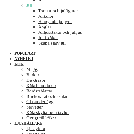
Jul
JUL
Tomtar och julfigurer
Julkulor
Hängande julpynt
Änglar
Julljusstakar och julljus
Jul i köket
Skapa själv jul
POPULÄRT
NYHETER
KÖK
Muggar
Burkar
Disktrasor
Kökshanddukar
Bordstabletter
Brickor, fat och skålar
Glasunderlägg
Servetter
Köksskyltar och tavlor
Övrigt till köket
LJUSHÅLLARE
Ljuslyktor