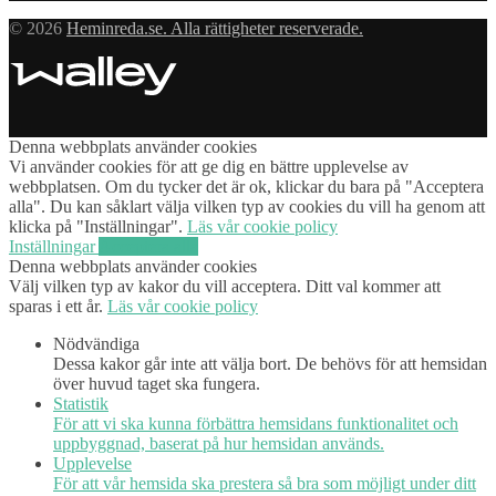
© 2026
Heminreda.se. Alla rättigheter reserverade.
Denna webbplats använder cookies
Vi använder cookies för att ge dig en bättre upplevelse av
webbplatsen. Om du tycker det är ok, klickar du bara på "Acceptera
alla". Du kan såklart välja vilken typ av cookies du vill ha genom att
klicka på "Inställningar".
Läs vår cookie policy
Inställningar
Acceptera alla
Denna webbplats använder cookies
Välj vilken typ av kakor du vill acceptera. Ditt val kommer att
sparas i ett år.
Läs vår cookie policy
Nödvändiga
Dessa kakor går inte att välja bort. De behövs för att hemsidan
över huvud taget ska fungera.
Statistik
För att vi ska kunna förbättra hemsidans funktionalitet och
uppbyggnad, baserat på hur hemsidan används.
Upplevelse
För att vår hemsida ska prestera så bra som möjligt under ditt