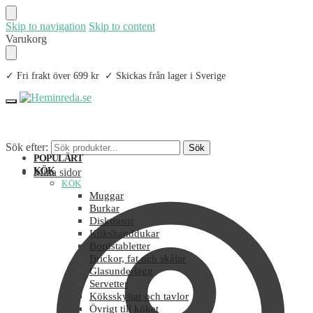
Skip to navigation
Skip to content
Varukorg
✓ Fri frakt över 699 kr ✓ Skickas från lager i Sverige
Sök efter:
Sök
POPULÄRT
KÖK
Mina sidor
KÖK
Muggar
Burkar
Disktrasor
Kökshanddukar
Bordstabletter
Brickor, fat och skålar
Glasunderlägg
Servetter
Köksskyltar och tavlor
Övrigt till köket