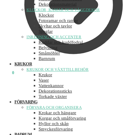
Dekorationsmaterial
KLOCKOR, RAMAR OCH VÄGGDEKOR
Klockor
Fotoramar och ramar
Skyltar och tavlor
Speglar
INREDNING OCH ACCENTER
Kuddar och kuddfodral
Belysning
Småmöbler
Barnrum
KRUKOR
KRUKOR OCH VÄXTTILLBEHÖR
0
KR
0
Krukor
Vaser
Vattenkannor
Dekorationssticks
Torkade växter
FÖRVARING
FÖRVARA OCH ORGANISERA
Krokar och hängare
Korgar och småförvaring
Hyllor och skåp
Smyckesförvaring
BADRUM