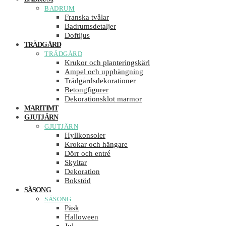
BADRUM
Franska tvålar
Badrumsdetaljer
Doftljus
TRÄDGÅRD
TRÄDGÅRD
Krukor och planteringskärl
Ampel och upphängning
Trädgårdsdekorationer
Betongfigurer
Dekorationsklot marmor
MARITIMT
GJUTJÄRN
GJUTJÄRN
Hyllkonsoler
Krokar och hängare
Dörr och entré
Skyltar
Dekoration
Bokstöd
SÄSONG
SÄSONG
Påsk
Halloween