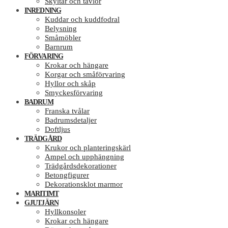
Skyltar och tavlor
INREDNING
Kuddar och kuddfodral
Belysning
Småmöbler
Barnrum
FÖRVARING
Krokar och hängare
Korgar och småförvaring
Hyllor och skåp
Smyckesförvaring
BADRUM
Franska tvålar
Badrumsdetaljer
Doftljus
TRÄDGÅRD
Krukor och planteringskärl
Ampel och upphängning
Trädgårdsdekorationer
Betongfigurer
Dekorationsklot marmor
MARITIMT
GJUTJÄRN
Hyllkonsoler
Krokar och hängare