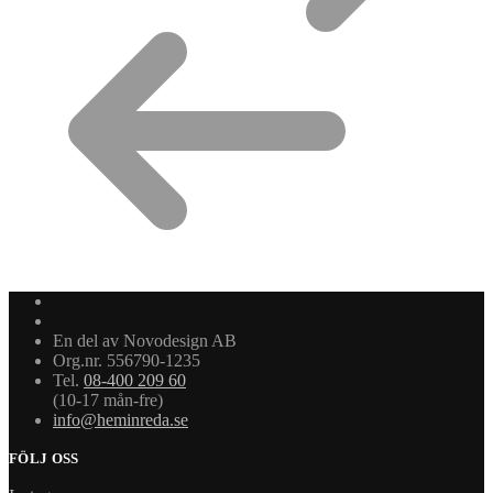
En del av Novodesign AB
Org.nr. 556790-1235
Tel.
08-400 209 60
(10-17 mån-fre)
info@heminreda.se
FÖLJ OSS