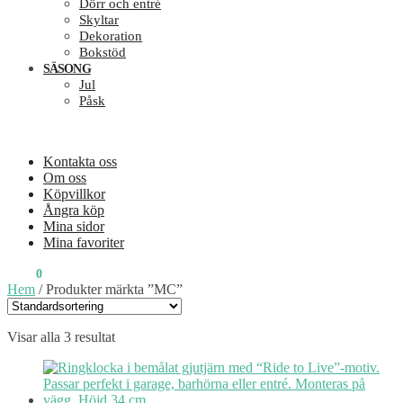
Dörr och entré
Skyltar
Dekoration
Bokstöd
SÄSONG
Jul
Påsk
Kontakta oss
Om oss
Köpvillkor
Ångra köp
Mina sidor
Mina favoriter
0
KR
0
Hem
/
Produkter märkta ”MC”
Visar alla 3 resultat