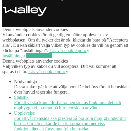
Denna webbplats använder cookies
Vi använder cookies för att ge dig en bättre upplevelse av
webbplatsen. Om du tycker det är ok, klickar du bara på "Acceptera
alla". Du kan såklart välja vilken typ av cookies du vill ha genom att
klicka på "Inställningar".
Läs vår cookie policy
Inställningar
Acceptera alla
Denna webbplats använder cookies
Välj vilken typ av kakor du vill acceptera. Ditt val kommer att
sparas i ett år.
Läs vår cookie policy
Nödvändiga
Dessa kakor går inte att välja bort. De behövs för att hemsidan
över huvud taget ska fungera.
Statistik
För att vi ska kunna förbättra hemsidans funktionalitet och
uppbyggnad, baserat på hur hemsidan används.
Upplevelse
För att vår hemsida ska prestera så bra som möjligt under ditt
besök. Om du nekar de här kakorna kommer viss
funktionalitet att försvinna från hemsidan.