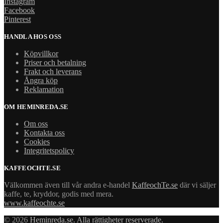
Instagram
Facebook
Pinterest
HANDLA HOS OSS
Köpvillkor
Priser och betalning
Frakt och leverans
Ångra köp
Reklamation
OM HEMINREDA.SE
Om oss
Kontakta oss
Cookies
Integritetspolicy
KAFFEOCHTE.SE
Välkommen även till vår andra e-handel
KaffeochTe.se
där vi säljer
kaffe, te, kryddor, godis med mera.
www.kaffeochte.se
© 2026
Heminreda.se. Alla rättigheter reserverade.