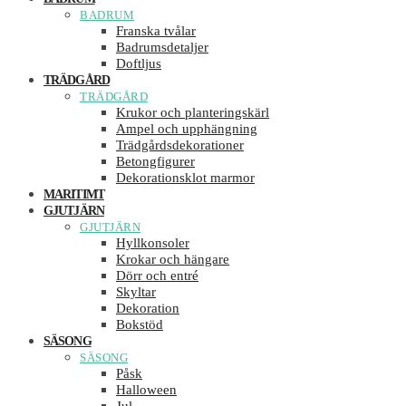
BADRUM
Franska tvålar
Badrumsdetaljer
Doftljus
TRÄDGÅRD
TRÄDGÅRD
Krukor och planteringskärl
Ampel och upphängning
Trädgårdsdekorationer
Betongfigurer
Dekorationsklot marmor
MARITIMT
GJUTJÄRN
GJUTJÄRN
Hyllkonsoler
Krokar och hängare
Dörr och entré
Skyltar
Dekoration
Bokstöd
SÄSONG
SÄSONG
Påsk
Halloween