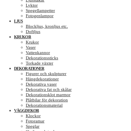
Ljusstakar
Lyktor
Spegellampetter
Fotogenlampor
LJUS
Blockljus, kronljus etc.
Doftljus
KRUKOR
Krukor
Vaser
Vattenkannor
Dekorationssticks
Torkade växter
DEKORATIONER
Figurer och skulpturer
Hängdekorationer
Dekorativa vaser
Dekorativa fat och skålar
Dekorationsklot marmor
Plåtbilar för dekoration
Dekorationsmaterial
VÄGGDEKOR
Klockor
Fotoramar
Speglar