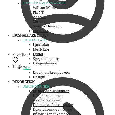
POPULÄRA VARUMÄRKEN
William Morris
PLINT
Anneko
Mumin
Spegels Hemslöjd
FLORYD
LJUSHÅLLARE & LJUS
LJUSHÅLLARE
Ljusstakar
Ljuslyktor
Lyktor
Favoriter
Spegellampetter
Fotogenlampor
Till kassan
LJUS
Blockljus, kronljus etc.
Doftljus
DEKORATION
DEKORATIONER
Figurer och skulpturer
Hängdekorationer
Dekorativa vaser
Dekorativa fat och skålar
Dekorationsklot marmor
Plåtbilar för dekoration