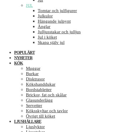
Jul
JUL
Tomtar och julfigurer
Julkulor
Hängande julpynt
Änglar
Julljusstakar och julljus
Jul i köket
Skapa själv jul
POPULÄRT
NYHETER
KÖK
Muggar
Burkar
Disktrasor
Kökshanddukar
Bordstabletter
Brickor, fat och skålar
Glasunderlägg
Servetter
Köksskyltar och tavlor
Övrigt till köket
LJUSHÅLLARE
Ljuslyktor