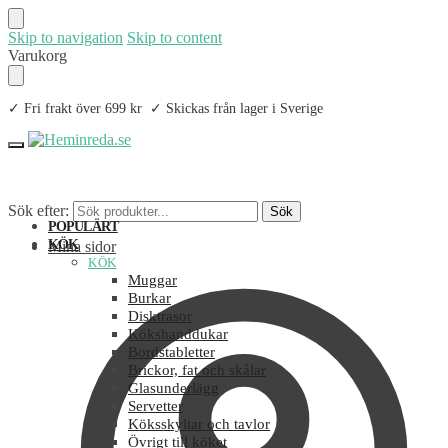
Skip to navigation
Skip to content
Varukorg
✓ Fri frakt över 699 kr ✓ Skickas från lager i Sverige
Sök efter:
Sök
POPULÄRT
KÖK
Mina sidor
KÖK
Muggar
Burkar
Disktrasor
Kökshanddukar
Bordstabletter
Brickor, fat och skålar
Glasunderlägg
Servetter
Köksskyltar och tavlor
Övrigt till köket