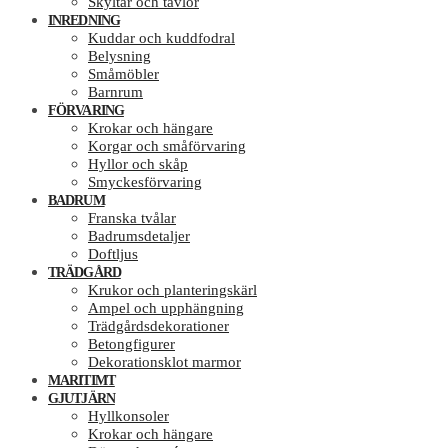
Skyltar och tavlor
INREDNING
Kuddar och kuddfodral
Belysning
Småmöbler
Barnrum
FÖRVARING
Krokar och hängare
Korgar och småförvaring
Hyllor och skåp
Smyckesförvaring
BADRUM
Franska tvålar
Badrumsdetaljer
Doftljus
TRÄDGÅRD
Krukor och planteringskärl
Ampel och upphängning
Trädgårdsdekorationer
Betongfigurer
Dekorationsklot marmor
MARITIMT
GJUTJÄRN
Hyllkonsoler
Krokar och hängare