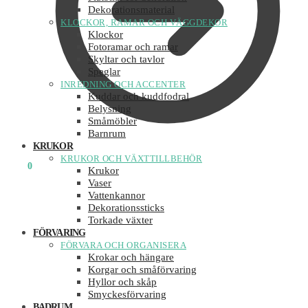
Dekorationsmaterial
KLOCKOR, RAMAR OCH VÄGGDEKOR
Klockor
Fotoramar och ramar
Skyltar och tavlor
Speglar
INREDNING OCH ACCENTER
Kuddar och kuddfodral
Belysning
Småmöbler
Barnrum
KRUKOR
KRUKOR OCH VÄXTTILLBEHÖR
0
KR
0
Krukor
Vaser
Vattenkannor
Dekorationssticks
Torkade växter
FÖRVARING
FÖRVARA OCH ORGANISERA
Krokar och hängare
Korgar och småförvaring
Hyllor och skåp
Smyckesförvaring
BADRUM