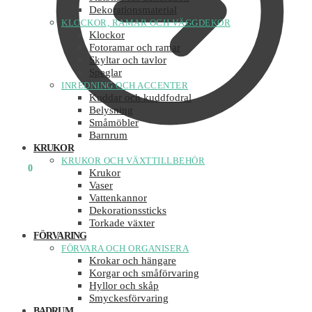
Dekorationsmaterial
KLOCKOR, RAMAR OCH VÄGGDEKOR
Klockor
Fotoramar och ramar
Skyltar och tavlor
Speglar
INREDNING OCH ACCENTER
Kuddar och kuddfodral
Belysning
Småmöbler
Barnrum
KRUKOR
KRUKOR OCH VÄXTTILLBEHÖR
0
KR
0
Krukor
Vaser
Vattenkannor
Dekorationssticks
Torkade växter
FÖRVARING
FÖRVARA OCH ORGANISERA
Krokar och hängare
Korgar och småförvaring
Hyllor och skåp
Smyckesförvaring
BADRUM