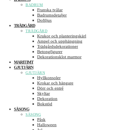
BADRUM
Franska tvålar
Badrumsdetaljer
Doftljus
TRÄDGÅRD
TRÄDGÅRD
Krukor och planteringskärl
Ampel och upphängning
Trädgårdsdekorationer
Betongfigurer
Dekorationsklot marmor
MARITIMT
GJUTJÄRN
GJUTJÄRN
Hyllkonsoler
Krokar och hängare
Dörr och entré
Skyltar
Dekoration
Bokstöd
SÄSONG
SÄSONG
Påsk
Halloween