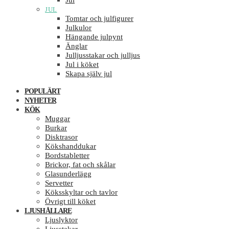
Jul
JUL
Tomtar och julfigurer
Julkulor
Hängande julpynt
Änglar
Julljusstakar och julljus
Jul i köket
Skapa själv jul
POPULÄRT
NYHETER
KÖK
Muggar
Burkar
Disktrasor
Kökshanddukar
Bordstabletter
Brickor, fat och skålar
Glasunderlägg
Servetter
Köksskyltar och tavlor
Övrigt till köket
LJUSHÅLLARE
Ljuslyktor