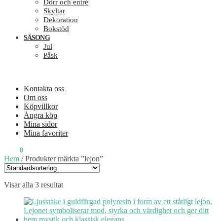
Dörr och entré
Skyltar
Dekoration
Bokstöd
SÄSONG
Jul
Påsk
Kontakta oss
Om oss
Köpvillkor
Ångra köp
Mina sidor
Mina favoriter
0
KR
0
Hem
/
Produkter märkta ”lejon”
Visar alla 3 resultat