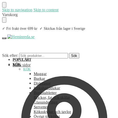
Skip to navigation
Skip to content
Varukorg
✓ Fri frakt över 699 kr ✓ Skickas från lager i Sverige
Sök efter:
Sök
POPULÄRT
KÖK
Mina sidor
KÖK
Muggar
Burkar
Disktrasor
Kökshanddukar
Bordstabletter
Brickor, fat och skålar
Glasunderlägg
Servetter
Köksskyltar och tavlor
Övrigt till köket