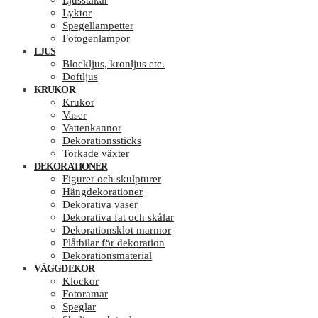
Ljusstakar
Lyktor
Spegellampetter
Fotogenlampor
LJUS
Blockljus, kronljus etc.
Doftljus
KRUKOR
Krukor
Vaser
Vattenkannor
Dekorationssticks
Torkade växter
DEKORATIONER
Figurer och skulpturer
Hängdekorationer
Dekorativa vaser
Dekorativa fat och skålar
Dekorationsklot marmor
Plåtbilar för dekoration
Dekorationsmaterial
VÄGGDEKOR
Klockor
Fotoramar
Speglar