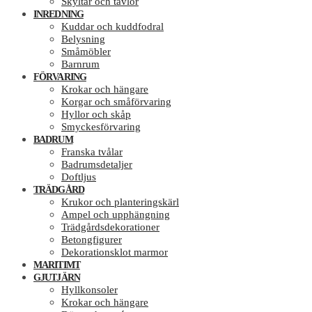
Skyltar och tavlor
INREDNING
Kuddar och kuddfodral
Belysning
Småmöbler
Barnrum
FÖRVARING
Krokar och hängare
Korgar och småförvaring
Hyllor och skåp
Smyckesförvaring
BADRUM
Franska tvålar
Badrumsdetaljer
Doftljus
TRÄDGÅRD
Krukor och planteringskärl
Ampel och upphängning
Trädgårdsdekorationer
Betongfigurer
Dekorationsklot marmor
MARITIMT
GJUTJÄRN
Hyllkonsoler
Krokar och hängare