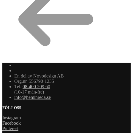
En del av Novodesign AB
Org.nr. 556790-1235
Tel.
08-400 209 60
(10-17 mån-fre)
info@heminreda.se
FÖLJ OSS
Instagram
Facebook
Pinterest