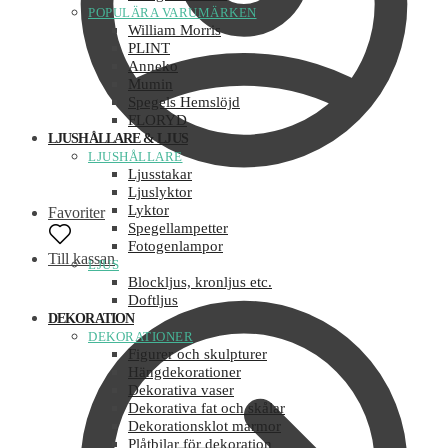
POPULÄRA VARUMÄRKEN
William Morris
PLINT
Anneko
Mumin
Spegels Hemslöjd
FLORYD
LJUSHÅLLARE & LJUS
LJUSHÅLLARE
Ljusstakar
Ljuslyktor
Lyktor
Favoriter
Spegellampetter
Fotogenlampor
Till kassan
LJUS
Blockljus, kronljus etc.
Doftljus
DEKORATION
DEKORATIONER
Figurer och skulpturer
Hängdekorationer
Dekorativa vaser
Dekorativa fat och skålar
Dekorationsklot marmor
Plåtbilar för dekoration