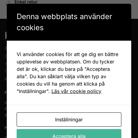
Enkel retur
Öppet köp 14 dagar
Denna webbplats använder
cookies
En del av Novodesign AB
Vi använder cookies för att ge dig en bättre
Org.nr. 556790-1235
upplevelse av webbplatsen. Om du tycker
Tel.
08-400 209 60
det är ok, klickar du bara på "Acceptera
(10-17 mån-fre)
alla". Du kan såklart välja vilken typ av
info@heminreda.se
cookies du vill ha genom att klicka på
"Inställningar".
Läs vår cookie policy
FÖLJ OSS
Instagram
Facebook
Pinterest
Inställningar
HANDLA HOS OSS
Acceptera alla
Köpvillkor