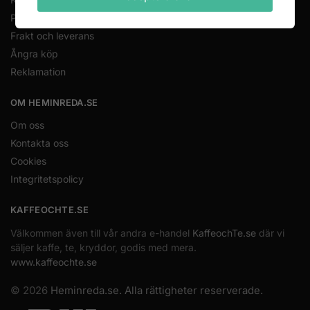
Priser och betalning
Frakt och leverans
Ångra köp
Reklamation
OM HEMINREDA.SE
Om oss
Kontakta oss
Cookies
Integritetspolicy
KAFFEOCHTE.SE
Välkommen även till vår andra e-handel
KaffeochTe.se
där vi
säljer kaffe, te, kryddor, godis med mera.
www.kaffeochte.se
© 2026
Heminreda.se. Alla rättigheter reserverade.