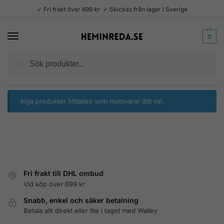
✓ Fri frakt över 699 kr ✓ Skickas från lager i Sverige
0
Sök
Hem
Produkter märkta ”kaprifol”
/
Inga produkter hittades som motsvarar ditt val.
Fri frakt till DHL ombud
Vid köp över 699 kr
Snabb, enkel och säker betalning
Betala allt direkt eller lite i taget med Walley