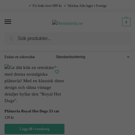
✓ Fri frakt över 699 kr ✓ Skickas från lager i Sverige
0
Sök
Hem
Produkter märkta ”Hot Dogs”
/
Endast ett sökresultat
Plåttavla Royal Hot Dogs 33 cm
129
kr
Lägg till i varukorg