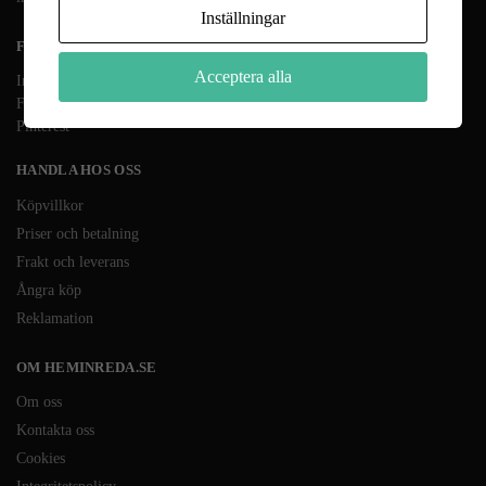
Inställningar
FÖLJ OSS
Acceptera alla
Instagram
Facebook
Pinterest
HANDLA HOS OSS
Köpvillkor
Priser och betalning
Frakt och leverans
Ångra köp
Reklamation
OM HEMINREDA.SE
Om oss
Kontakta oss
Cookies