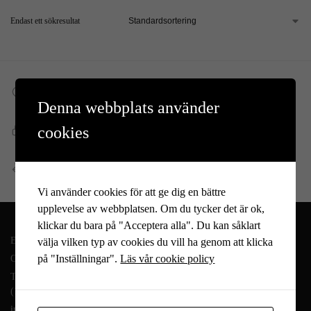
Endast ett sökresultat
Fri frakt till DHL ombud
Denna webbplats använder
Vid köp över 699 kr
Snabb, enkel och säker betalning
cookies
Betala allt direkt eller lite i taget med Walley
Enkel retur
Öppet köp 14 dagar
Vi använder cookies för att ge dig en bättre
upplevelse av webbplatsen. Om du tycker det är ok,
klickar du bara på "Acceptera alla". Du kan såklart
En del av Novodesign AB
välja vilken typ av cookies du vill ha genom att klicka
på "Inställningar".
Läs vår cookie policy
Org.nr. 556790-1235
Tel.
08-400 209 60
(10-17 mån-fre)
info@heminreda.se