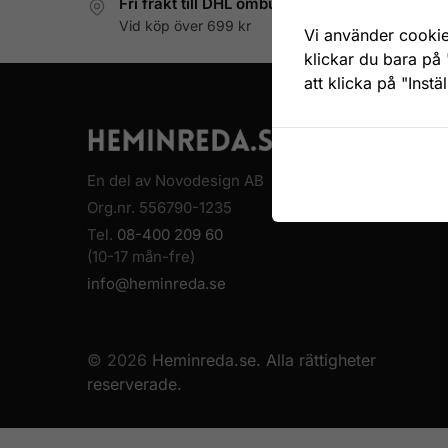
Fri frakt till DHL ombud
Vid köp över 699 kr
Vi använder cookie
klickar du bara på 
att klicka på "Instä
FÖLJ OSS
Instagram
En del av Novodesign AB
Facebook
Org.nr. 556790-1235
Pinterest
Tel.
08-400 209 60
(10-17 mån-fre)
info@heminreda.se
© 2026
Heminreda.se. Alla rättigheter
reserverade.