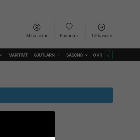
Mina sidor
Favoriter
Till kassan
MARITIMT
GJUTJÄRN
SÄSONG
0
KR
0