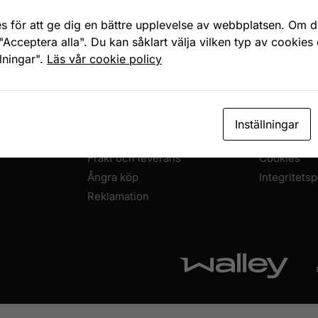
Snabb, enkel och säker betalning
Betala allt direkt eller lite i taget med Walley
s för att ge dig en bättre upplevelse av webbplatsen. Om du
"Acceptera alla". Du kan såklart välja vilken typ av cookies
llningar".
Läs vår cookie policy
HANDLA HOS OSS
OM HEMINR
Köpvillkor
Om oss
Inställningar
Priser och betalning
Kontakta os
Frakt och leverans
Cookies
Ångra köp
Integritetsp
Reklamation