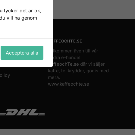
Enkel retur
Öppet köp 14 dagar
 tycker det är ok,
 du vill ha genom
EDA.SE
KAFFEOCHTE.SE
Välkommen även till vår
Acceptera alla
andra e-handel
s
KaffeochTe.se
där vi säljer
kaffe, te, kryddor, godis med
olicy
mera.
www.kaffeochte.se