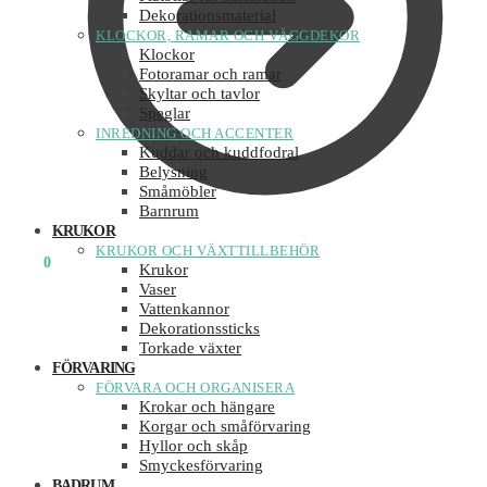
Dekorationsmaterial
KLOCKOR, RAMAR OCH VÄGGDEKOR
Klockor
Fotoramar och ramar
Skyltar och tavlor
Speglar
INREDNING OCH ACCENTER
Kuddar och kuddfodral
Belysning
Småmöbler
Barnrum
KRUKOR
KRUKOR OCH VÄXTTILLBEHÖR
0
KR
0
Krukor
Vaser
Vattenkannor
Dekorationssticks
Torkade växter
FÖRVARING
FÖRVARA OCH ORGANISERA
Krokar och hängare
Korgar och småförvaring
Hyllor och skåp
Smyckesförvaring
BADRUM