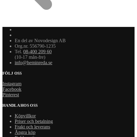
En del av Novodesign AB
Org.nr. 556790-1235
Tel.
08-400 209 60
(10-17 mån-fre)
info@heminreda.se
FÖLJ OSS
Instagram
Facebook
Pinterest
HANDLA HOS OSS
Köpvillkor
Priser och betalning
Frakt och leverans
Ångra köp