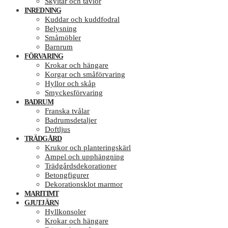
Skyltar och tavlor
INREDNING
Kuddar och kuddfodral
Belysning
Småmöbler
Barnrum
FÖRVARING
Krokar och hängare
Korgar och småförvaring
Hyllor och skåp
Smyckesförvaring
BADRUM
Franska tvålar
Badrumsdetaljer
Doftljus
TRÄDGÅRD
Krukor och planteringskärl
Ampel och upphängning
Trädgårdsdekorationer
Betongfigurer
Dekorationsklot marmor
MARITIMT
GJUTJÄRN
Hyllkonsoler
Krokar och hängare