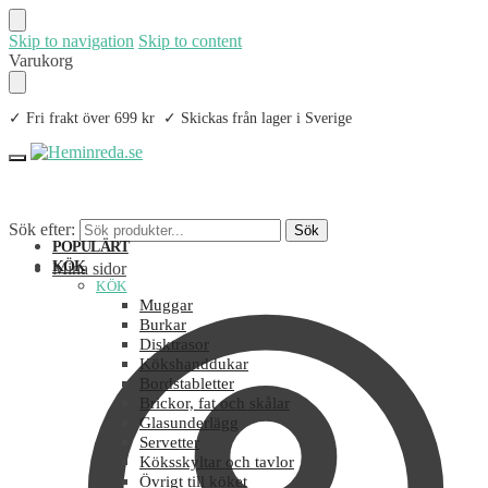
Skip to navigation
Skip to content
Varukorg
✓ Fri frakt över 699 kr ✓ Skickas från lager i Sverige
Sök efter:
Sök
POPULÄRT
KÖK
Mina sidor
KÖK
Muggar
Burkar
Disktrasor
Kökshanddukar
Bordstabletter
Brickor, fat och skålar
Glasunderlägg
Servetter
Köksskyltar och tavlor
Övrigt till köket