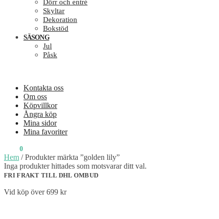
Dörr och entré
Skyltar
Dekoration
Bokstöd
SÄSONG
Jul
Påsk
Kontakta oss
Om oss
Köpvillkor
Ångra köp
Mina sidor
Mina favoriter
0
KR
0
Hem
/
Produkter märkta ”golden lily”
Inga produkter hittades som motsvarar ditt val.
FRI FRAKT TILL DHL OMBUD
Vid köp över 699 kr