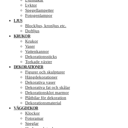
Ljusstakar
Lyktor
Spegellampetter
Fotogenlampor
LJUS
Blockljus, kronljus etc.
Doftljus
KRUKOR
Krukor
Vaser
Vattenkannor
Dekorationssticks
Torkade växter
DEKORATIONER
Figurer och skulpturer
Hängdekorationer
Dekorativa vaser
Dekorativa fat och skålar
Dekorationsklot marmor
Plåtbilar för dekoration
Dekorationsmaterial
VÄGGDEKOR
Klockor
Fotoramar
Speglar