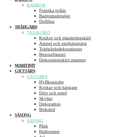
BADRUM
Franska tvålar
Badrumsdetaljer
Doftljus
TRÄDGÅRD
TRÄDGÅRD
Krukor och planteringskärl
Ampel och upphängning
Trädgårdsdekorationer
Betongfigurer
Dekorationsklot marmor
MARITIMT
GJUTJÄRN
GJUTJÄRN
Hyllkonsoler
Krokar och hängare
Dörr och entré
Skyltar
Dekoration
Bokstöd
SÄSONG
SÄSONG
Påsk
Halloween