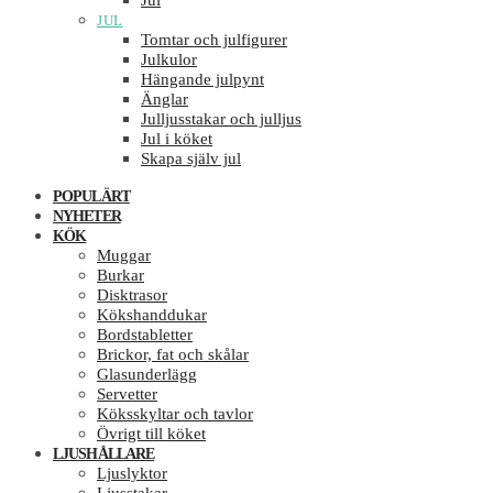
Jul
JUL
Tomtar och julfigurer
Julkulor
Hängande julpynt
Änglar
Julljusstakar och julljus
Jul i köket
Skapa själv jul
POPULÄRT
NYHETER
KÖK
Muggar
Burkar
Disktrasor
Kökshanddukar
Bordstabletter
Brickor, fat och skålar
Glasunderlägg
Servetter
Köksskyltar och tavlor
Övrigt till köket
LJUSHÅLLARE
Ljuslyktor