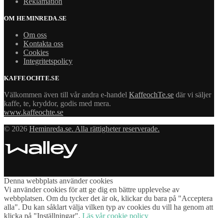
Reklamation
OM HEMINREDA.SE
Om oss
Kontakta oss
Cookies
Integritetspolicy
KAFFEOCHTE.SE
Välkommen även till vår andra e-handel
KaffeochTe.se
där vi säljer
kaffe, te, kryddor, godis med mera.
www.kaffeochte.se
© 2026
Heminreda.se. Alla rättigheter reserverade.
Denna webbplats använder cookies
Vi använder cookies för att ge dig en bättre upplevelse av
webbplatsen. Om du tycker det är ok, klickar du bara på "Acceptera
alla". Du kan såklart välja vilken typ av cookies du vill ha genom att
klicka på "Inställningar".
Läs vår cookie policy