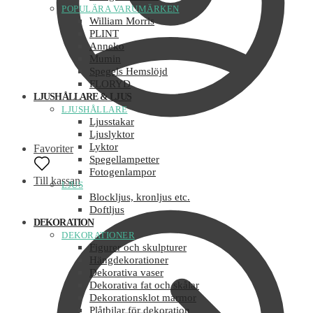
POPULÄRA VARUMÄRKEN
William Morris
PLINT
Anneko
Mumin
Spegels Hemslöjd
FLORYD
LJUSHÅLLARE & LJUS
LJUSHÅLLARE
Ljusstakar
Ljuslyktor
Lyktor
Favoriter
Spegellampetter
Fotogenlampor
Till kassan
LJUS
Blockljus, kronljus etc.
Doftljus
DEKORATION
DEKORATIONER
Figurer och skulpturer
Hängdekorationer
Dekorativa vaser
Dekorativa fat och skålar
Dekorationsklot marmor
Plåtbilar för dekoration