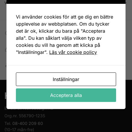
Visar alla 3 resultat
Vi använder cookies för att ge dig en bättre
upplevelse av webbplatsen. Om du tycker
det är ok, klickar du bara på "Acceptera
Fri frakt till DHL ombud
alla". Du kan såklart välja vilken typ av
Vid köp över 699 kr
cookies du vill ha genom att klicka på
Snabb, enkel och säker betalning
"Inställningar".
Läs vår cookie policy
Betala allt direkt eller lite i taget med Walley
Enkel retur
Öppet köp 14 dagar
Inställningar
Acceptera alla
En del av Novodesign AB
Org.nr. 556790-1235
Tel.
08-400 209 60
(10-17 mån-fre)