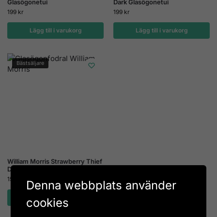
Glasögonetui
Dark Glasögonetui
199
kr
199
kr
Lägg till i varukorg
Lägg till i varukorg
Bästsäljare
William Morris Strawberry Thief
Dark Glasögonetui i plåt
159
kr
Denna webbplats använder
Lägg till i varukorg
cookies