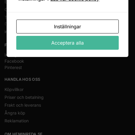
En del av Novodesign AB
Org.nr. 556790-1235
Tel.
08-400 209 60
(10-17 mån-fre)
Inställningar
info@heminreda.se
Acceptera alla
FÖLJ OSS
Instagram
Facebook
Pinterest
HANDLA HOS OSS
Köpvillkor
Priser och betalning
Frakt och leverans
Ångra köp
Reklamation
OM HEMINREDA.SE