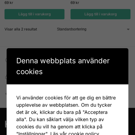
69
kr
69
kr
Lägg till i varukorg
Lägg till i varukorg
Visar alla 2 resultat
Denna webbplats använder
Fri frakt till DHL ombud
Vid köp över 699 kr
cookies
Snabb, enkel och säker betalning
Betala allt direkt eller lite i taget med Walley
Enkel retur
Vi använder cookies för att ge dig en bättre
Öppet köp 14 dagar
upplevelse av webbplatsen. Om du tycker
det är ok, klickar du bara på "Acceptera
alla". Du kan såklart välja vilken typ av
cookies du vill ha genom att klicka på
"Inställningar".
Läs vår cookie policy