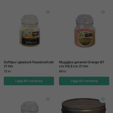
Doftljus i glasburk Passionsfrukt
Myggljus geraniol Orange Ø7
21 tim
cm H9,9 cm 21 tim
75
kr
89
kr
Lägg till i varukorg
Lägg till i varukorg