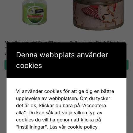
Myggljus geraniol Grön Ø7 cm
Doftljus i metallburk Christmas
H9,9 cm 21 tim
Ø7,4 cm H5,3 cm 22 tim
Denna webbplats använder
89
kr
65
kr
cookies
Lägg till i varukorg
Lägg till i varukorg
9-pack
Vi använder cookies för att ge dig en bättre
upplevelse av webbplatsen. Om du tycker
det är ok, klickar du bara på "Acceptera
alla". Du kan såklart välja vilken typ av
cookies du vill ha genom att klicka på
"Inställningar".
Läs vår cookie policy