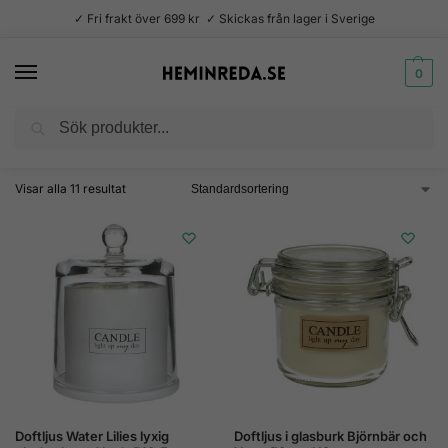
✓ Fri frakt över 699 kr ✓ Skickas från lager i Sverige
0
Sök
Hem
Produkter märkta ”doftljus”
/
Visar alla 11 resultat
Doftljus Water Lilies lyxig
Doftljus i glasburk Björnbär och