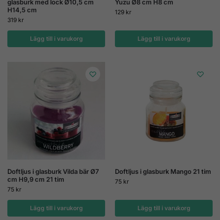
glasburk med lock Ø10,5 cm
Yuzu Ø8 cm H8 cm
H14,5 cm
129
kr
319
kr
Lägg till i varukorg
Lägg till i varukorg
Doftljus i glasburk Vilda bär Ø7
Doftljus i glasburk Mango 21 tim
cm H9,9 cm 21 tim
75
kr
75
kr
Lägg till i varukorg
Lägg till i varukorg