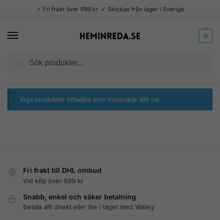
✓ Fri frakt över 699 kr ✓ Skickas från lager i Sverige
0
Sök
Hem
Produkter märkta ”disney”
/
Inga produkter hittades som motsvarar ditt val.
Fri frakt till DHL ombud
Vid köp över 699 kr
Snabb, enkel och säker betalning
Betala allt direkt eller lite i taget med Walley