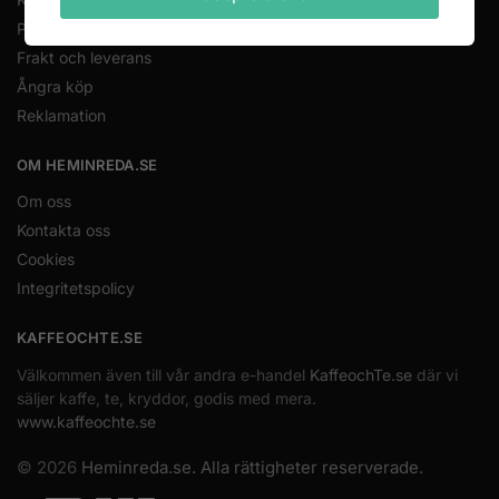
Priser och betalning
Frakt och leverans
Ångra köp
Reklamation
OM HEMINREDA.SE
Om oss
Kontakta oss
Cookies
Integritetspolicy
KAFFEOCHTE.SE
Välkommen även till vår andra e-handel
KaffeochTe.se
där vi
säljer kaffe, te, kryddor, godis med mera.
www.kaffeochte.se
© 2026
Heminreda.se. Alla rättigheter reserverade.