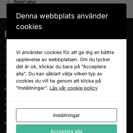
Enkel retur
Öppet köp 14 dagar
Denna webbplats använder
cookies
En del av Novodesign AB
Vi använder cookies för att ge dig en bättre
Org.nr. 556790-1235
upplevelse av webbplatsen. Om du tycker
Tel.
08-400 209 60
det är ok, klickar du bara på "Acceptera
(10-17 mån-fre)
alla". Du kan såklart välja vilken typ av
info@heminreda.se
cookies du vill ha genom att klicka på
"Inställningar".
Läs vår cookie policy
FÖLJ OSS
Instagram
Facebook
Pinterest
Inställningar
HANDLA HOS OSS
Acceptera alla
Köpvillkor