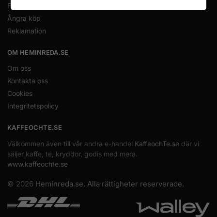
Frakt och leverans
Ångra köp
Reklamation
OM HEMINREDA.SE
Om oss
Kontakta oss
Cookies
Integritetspolicy
KAFFEOCHTE.SE
Välkommen även till vår andra e-handel
KaffeochTe.se
där vi
säljer kaffe, te, kryddor, godis med mera.
www.kaffeochte.se
© 2026
Heminreda.se. Alla rättigheter reserverade.