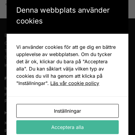
Enkel retur
Öppet köp 14 dagar
Denna webbplats använder
cookies
En del av Novodesign AB
Org.nr. 556790-1235
Vi använder cookies för att ge dig en bättre
Tel.
08-400 209 60
upplevelse av webbplatsen. Om du tycker
(10-17 mån-fre)
det är ok, klickar du bara på "Acceptera
info@heminreda.se
alla". Du kan såklart välja vilken typ av
cookies du vill ha genom att klicka på
FÖLJ OSS
"Inställningar".
Läs vår cookie policy
Instagram
Facebook
Pinterest
Inställningar
HANDLA HOS OSS
Köpvillkor
Acceptera alla
Priser och betalning