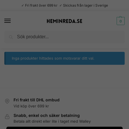
✓ Fri frakt över 699 kr ✓ Skickas från lager i Sverige
0
Sök
Hem
Produkter märkta ”diskmaskin”
/
Inga produkter hittades som motsvarar ditt val.
Fri frakt till DHL ombud
Vid köp över 699 kr
Snabb, enkel och säker betalning
Betala allt direkt eller lite i taget med Walley