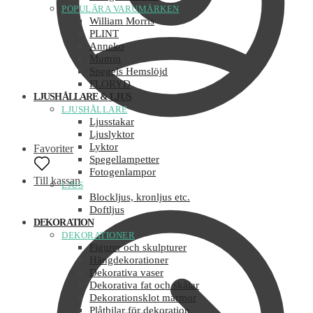
POPULÄRA VARUMÄRKEN
William Morris
PLINT
Anneko
Mumin
Spegels Hemslöjd
FLORYD
LJUSHÅLLARE & LJUS
LJUSHÅLLARE
Ljusstakar
Ljuslyktor
Lyktor
Favoriter
Spegellampetter
Fotogenlampor
Till kassan
LJUS
Blockljus, kronljus etc.
Doftljus
DEKORATION
DEKORATIONER
Figurer och skulpturer
Hängdekorationer
Dekorativa vaser
Dekorativa fat och skålar
Dekorationsklot marmor
Plåtbilar för dekoration