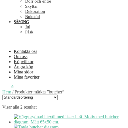
Dörr och entré
Skyltar
Dekoration
Bokstöd
SÄSONG
Jul
Påsk
Kontakta oss
Om oss
Köpvillkor
Ångra köp
Mina sidor
Mina favoriter
0
KR
0
Hem
/
Produkter märkta ”butcher”
Visar alla 2 resultat