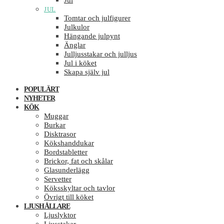
Jul
JUL
Tomtar och julfigurer
Julkulor
Hängande julpynt
Änglar
Julljusstakar och julljus
Jul i köket
Skapa själv jul
POPULÄRT
NYHETER
KÖK
Muggar
Burkar
Disktrasor
Kökshanddukar
Bordstabletter
Brickor, fat och skålar
Glasunderlägg
Servetter
Köksskyltar och tavlor
Övrigt till köket
LJUSHÅLLARE
Ljuslyktor