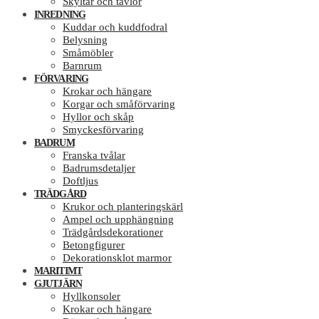
Skyltar och tavlor
INREDNING
Kuddar och kuddfodral
Belysning
Småmöbler
Barnrum
FÖRVARING
Krokar och hängare
Korgar och småförvaring
Hyllor och skåp
Smyckesförvaring
BADRUM
Franska tvålar
Badrumsdetaljer
Doftljus
TRÄDGÅRD
Krukor och planteringskärl
Ampel och upphängning
Trädgårdsdekorationer
Betongfigurer
Dekorationsklot marmor
MARITIMT
GJUTJÄRN
Hyllkonsoler
Krokar och hängare