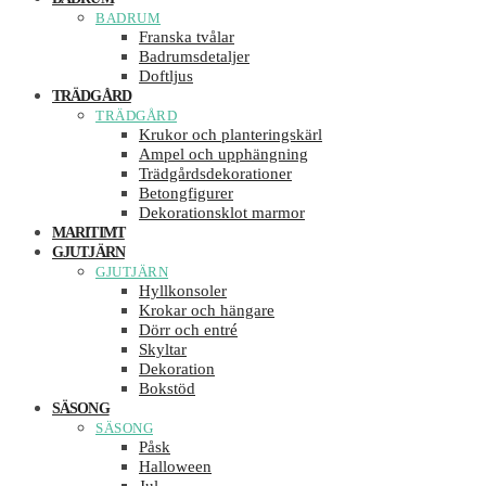
BADRUM
Franska tvålar
Badrumsdetaljer
Doftljus
TRÄDGÅRD
TRÄDGÅRD
Krukor och planteringskärl
Ampel och upphängning
Trädgårdsdekorationer
Betongfigurer
Dekorationsklot marmor
MARITIMT
GJUTJÄRN
GJUTJÄRN
Hyllkonsoler
Krokar och hängare
Dörr och entré
Skyltar
Dekoration
Bokstöd
SÄSONG
SÄSONG
Påsk
Halloween