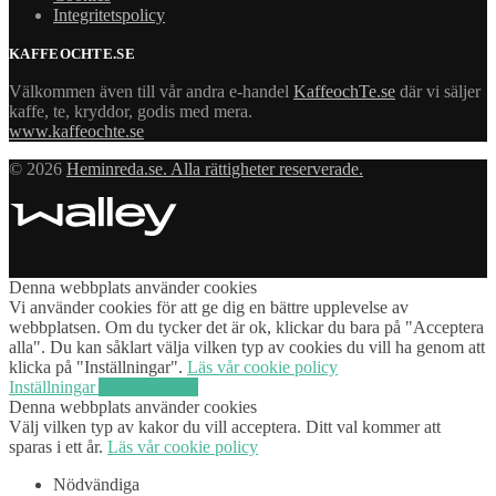
Integritetspolicy
KAFFEOCHTE.SE
Välkommen även till vår andra e-handel
KaffeochTe.se
där vi säljer
kaffe, te, kryddor, godis med mera.
www.kaffeochte.se
© 2026
Heminreda.se. Alla rättigheter reserverade.
Denna webbplats använder cookies
Vi använder cookies för att ge dig en bättre upplevelse av
webbplatsen. Om du tycker det är ok, klickar du bara på "Acceptera
alla". Du kan såklart välja vilken typ av cookies du vill ha genom att
klicka på "Inställningar".
Läs vår cookie policy
Inställningar
Acceptera alla
Denna webbplats använder cookies
Välj vilken typ av kakor du vill acceptera. Ditt val kommer att
sparas i ett år.
Läs vår cookie policy
Nödvändiga