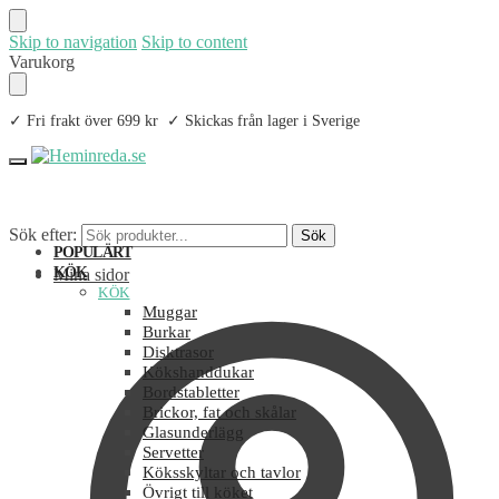
Skip to navigation
Skip to content
Varukorg
✓ Fri frakt över 699 kr ✓ Skickas från lager i Sverige
Sök efter:
Sök
POPULÄRT
KÖK
Mina sidor
KÖK
Muggar
Burkar
Disktrasor
Kökshanddukar
Bordstabletter
Brickor, fat och skålar
Glasunderlägg
Servetter
Köksskyltar och tavlor
Övrigt till köket