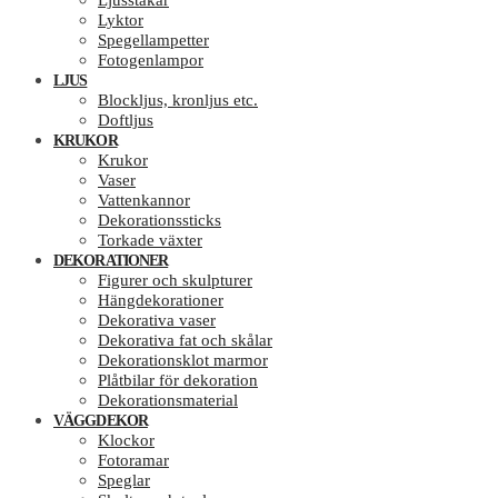
Ljusstakar
Lyktor
Spegellampetter
Fotogenlampor
LJUS
Blockljus, kronljus etc.
Doftljus
KRUKOR
Krukor
Vaser
Vattenkannor
Dekorationssticks
Torkade växter
DEKORATIONER
Figurer och skulpturer
Hängdekorationer
Dekorativa vaser
Dekorativa fat och skålar
Dekorationsklot marmor
Plåtbilar för dekoration
Dekorationsmaterial
VÄGGDEKOR
Klockor
Fotoramar
Speglar