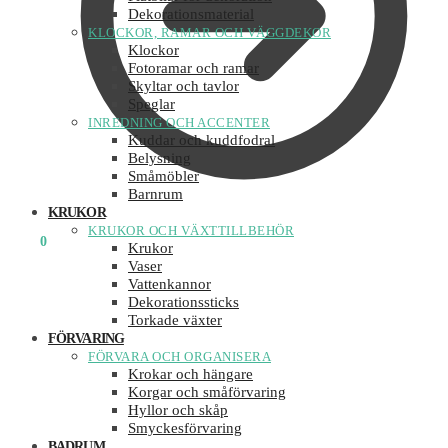
Dekorationsmaterial
KLOCKOR, RAMAR OCH VÄGGDEKOR
Klockor
Fotoramar och ramar
Skyltar och tavlor
Speglar
INREDNING OCH ACCENTER
Kuddar och kuddfodral
Belysning
Småmöbler
Barnrum
KRUKOR
KRUKOR OCH VÄXTTILLBEHÖR
0
KR
0
Krukor
Vaser
Vattenkannor
Dekorationssticks
Torkade växter
FÖRVARING
FÖRVARA OCH ORGANISERA
Krokar och hängare
Korgar och småförvaring
Hyllor och skåp
Smyckesförvaring
BADRUM