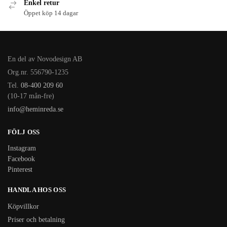
Enkel retur
Öppet köp 14 dagar
En del av Novodesign AB
Org.nr. 556790-1235
Tel.
08-400 209 60
(10-17 mån-fre)
info@heminreda.se
FÖLJ OSS
Instagram
Facebook
Pinterest
HANDLA HOS OSS
Köpvillkor
Priser och betalning