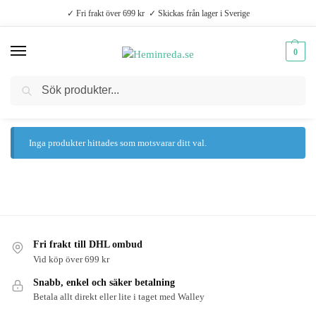
✓ Fri frakt över 699 kr ✓ Skickas från lager i Sverige
0
Sök
Hem
Produkter märkta ”blockljusstake”
/
Inga produkter hittades som motsvarar ditt val.
Fri frakt till DHL ombud
Vid köp över 699 kr
Snabb, enkel och säker betalning
Betala allt direkt eller lite i taget med Walley