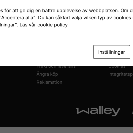
Snabb, enkel och säker betalning
Betala allt direkt eller lite i taget med Walley
s för att ge dig en bättre upplevelse av webbplatsen. Om du
"Acceptera alla". Du kan såklart välja vilken typ av cookies
llningar".
Läs vår cookie policy
HANDLA HOS OSS
OM HEMINR
Köpvillkor
Om oss
Inställningar
Priser och betalning
Kontakta os
Frakt och leverans
Cookies
Ångra köp
Integritetsp
Reklamation