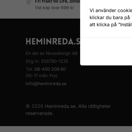
Fri frakt till DHL ombud
Vid köp över 699 kr
Vi använder cookie
klickar du bara på 
att klicka på "Instä
FÖLJ OSS
Instagram
En del av Novodesign AB
Facebook
Org.nr. 556790-1235
Pinterest
Tel.
08-400 209 60
(10-17 mån-fre)
info@heminreda.se
© 2026
Heminreda.se. Alla rättigheter
reserverade.