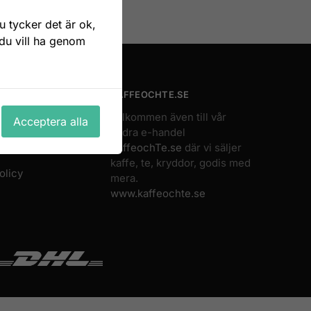
Enkel retur
Öppet köp 14 dagar
 tycker det är ok,
 du vill ha genom
EDA.SE
KAFFEOCHTE.SE
Välkommen även till vår
Acceptera alla
andra e-handel
s
KaffeochTe.se
där vi säljer
kaffe, te, kryddor, godis med
olicy
mera.
www.kaffeochte.se