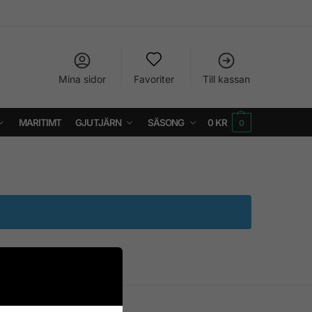
Mina sidor
Favoriter
Till kassan
MARITIMT
GJUTJÄRN
SÄSONG
0
KR
0