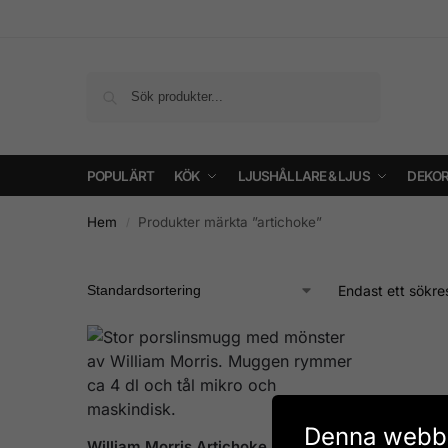
Sök
POPULÄRT
KÖK
LJUSHÅLLARE & LJUS
DEKOR
Hem
Produkter märkta ”artichoke”
/
Endast ett sökre
Denna webbp
William Morris Artichoke Mugg 400