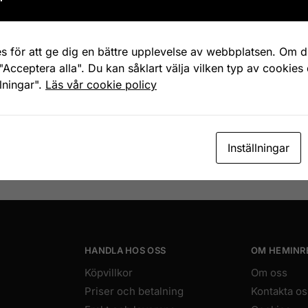
s för att ge dig en bättre upplevelse av webbplatsen. Om du
"Acceptera alla". Du kan såklart välja vilken typ av cookies
llningar".
Läs vår cookie policy
sultat
Inställningar
Snabb, enkel och säker betalning
Betala allt direkt eller lite i taget med Walley
HANDLA HOS OSS
OM HEMINR
Köpvillkor
Om oss
Priser och betalning
Kontakta os