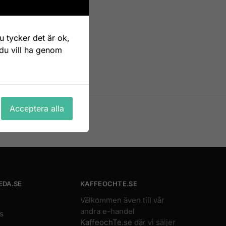
 tycker det är ok,
 du vill ha genom
Acceptera alla
Enkel retur
Öppet köp 14 dagar
EDA.SE
KAFFEOCHTE.SE
Välkommen även till vår
andra e-handel
s
KaffeochTe.se
där vi säljer