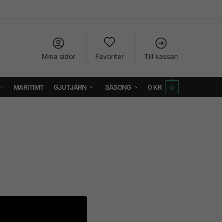
Mina sidor
Favoriter
Till kassan
MARITIMT
GJUTJÄRN
SÄSONG
0
KR
0