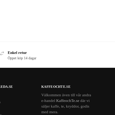
Enkel retur
Öppet köp 14 dagar
EDA.SE
KAFFEOCHTE.SE
Välkommen även till vår andra
e-handel
KaffeochTe.se
där vi
s
säljer kaffe, te, kryddor, godis
med mera.