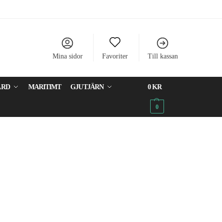
Mina sidor
Favoriter
Till kassan
ÅRD
MARITIMT
GJUTJÄRN
0
KR
0