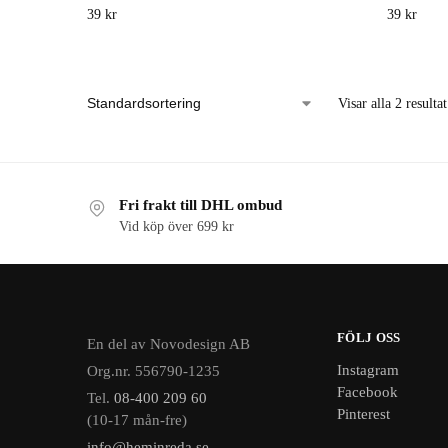
39
kr
39
kr
Visar alla 2 resultat
Fri frakt till DHL ombud
Vid köp över 699 kr
FÖLJ OSS
En del av Novodesign AB
Instagram
Org.nr. 556790-1235
Facebook
Tel.
08-400 209 60
Pinterest
(10-17 mån-fre)
info@heminreda.se