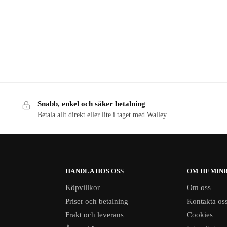
Snabb, enkel och säker betalning
Betala allt direkt eller lite i taget med Walley
HANDLA HOS OSS
OM HEMINR
Köpvillkor
Om oss
Priser och betalning
Kontakta os
Frakt och leverans
Cookies