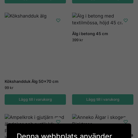
Älg i betong 45 cm
399
kr
Kökshandduk Älg 50×70 cm
99
kr
Lägg till i varukorg
Lägg till i varukorg
Denna webbplats använder
Anneko Älgar i skogen Disktrasa