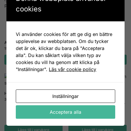
45
kr
cookies
Vi använder cookies för att ge dig en bättre
upplevelse av webbplatsen. Om du tycker
Ampelkrok älg gjutjärn 20 cm
det är ok, klickar du bara på "Acceptera
159
kr
alla". Du kan såklart välja vilken typ av
Lägg till i varukorg
Lägg till i varukorg
cookies du vill ha genom att klicka på
"Inställningar".
Läs vår cookie policy
2-pack
Hängdekoration älg, 2 st/set
Inställningar
39
kr
Acceptera alla
Servettställ älg röd
179
kr
Lägg till i varukorg
Lägg till i varukorg