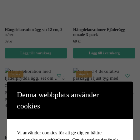
Hängdekoration ägg vit 12 cm, 2
Hängdekorationer Fjäderägg
st/set
tonade 3-pack
59
kr
69
kr
Lägg till i varukorg
Lägg till i varukorg
3-pack
4-pack
Denna webbplats använder
cookies
Vi använder cookies för att ge dig en bättre
Hängdekorationer Fjäderägg
Hängdekorationer ägg grön/rosa