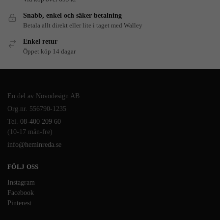
Snabb, enkel och säker betalning
Betala allt direkt eller lite i taget med Walley
Enkel retur
Öppet köp 14 dagar
En del av Novodesign AB
Org.nr. 556790-1235
Tel.
08-400 209 60
(10-17 mån-fre)
info@heminreda.se
FÖLJ OSS
Instagram
Facebook
Pinterest