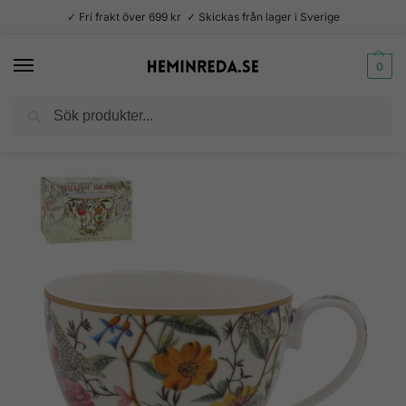
✓ Fri frakt över 699 kr ✓ Skickas från lager i Sverige
0
Sök
Hem
Kök
Muggar
William Kilburn Mayfairmugg 450 ml
/
/
/