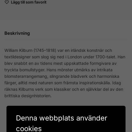
Lägg till som favorit
Beskrivning
William Kilburn (1745–1818) var en irländsk konstnär och
textildesigner som slog sig ned i London under 1700-talet. Han
blev snabbt en av tidens mest uppskattade formgivare av
tryckta bomullstyger. Hans mönster utmärks av intrikata
blomsterarrangemang, slingrande bladverk och harmoniska
färger, alltid med naturen som främsta inspirationskälla. Idag
räknas Kilburns verk som klassiker och en självklar del av den
brittiska designhistorien.
Artikelnr:
LP96705
Denna webbplats använder
Kategori:
Muggar
cookies
Etikett:
kilburn