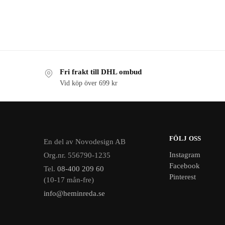
Fri frakt till DHL ombud
Vid köp över 699 kr
FÖLJ OSS
En del av Novodesign AB
Instagram
Org.nr. 556790-1235
Facebook
Tel.
08-400 209 60
Pinterest
(10-17 mån-fre)
info@heminreda.se