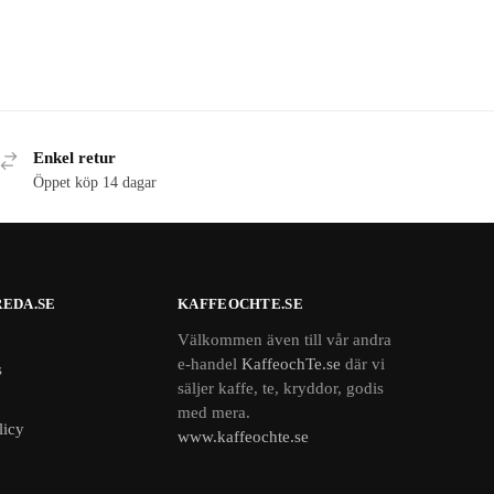
Enkel retur
Öppet köp 14 dagar
EDA.SE
KAFFEOCHTE.SE
Välkommen även till vår andra
e-handel
KaffeochTe.se
där vi
s
säljer kaffe, te, kryddor, godis
med mera.
licy
www.kaffeochte.se