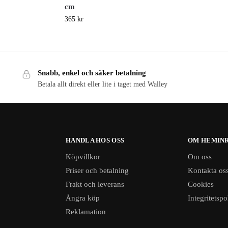
cm
365
kr
Snabb, enkel och säker betalning
Betala allt direkt eller lite i taget med Walley
HANDLA HOS OSS
OM HEMINR
Köpvillkor
Om oss
Priser och betalning
Kontakta os
Frakt och leverans
Cookies
Ångra köp
Integritetspo
Reklamation