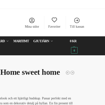
Mina sidor
Favoriter
Till kassan
ÅRD
MARITIMT
GJUTJÄRN
0
KR
0
k Home sweet home
ook och ett hjärtligt budskap. Passar perfekt med en
a som en dekorativ detalj på hyllan. En fin present till