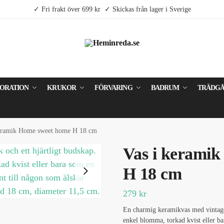
✓ Fri frakt över 699 kr ✓ Skickas från lager i Sverige
ORATION
KRUKOR
FÖRVARING
BADRUM
TRÄDG
keramik Home sweet home H 18 cm
Vas i kerami
H 18 cm
279
kr
En charmig keramikvas med vintagel
enkel blomma, torkad kvist eller bar