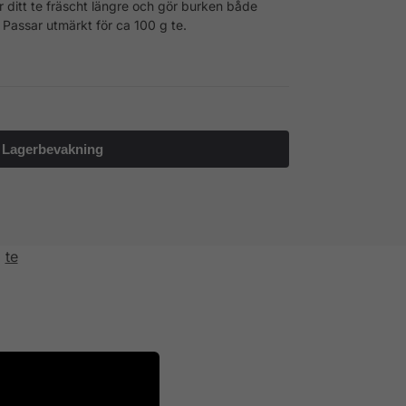
er ditt te fräscht längre och gör burken både
 Passar utmärkt för ca 100 g te.
,
te