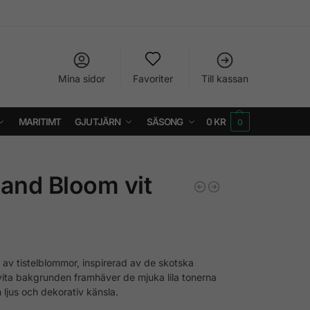
Mina sidor
Favoriter
Till kassan
MARITIMT
GJUTJÄRN
SÄSONG
0
KR
0
land Bloom vit
 av tistelblommor, inspirerad av de skotska
vita bakgrunden framhäver de mjuka lila tonerna
ljus och dekorativ känsla.