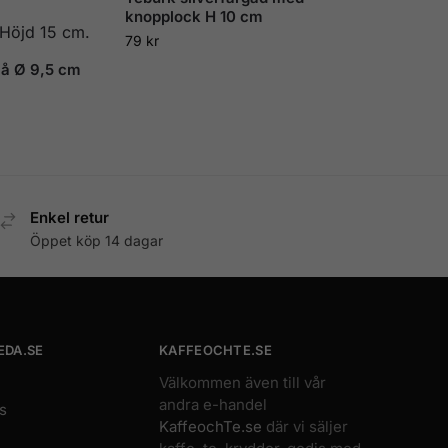
knopplock H 10 cm
79
kr
lå Ø 9,5 cm
Enkel retur
Öppet köp 14 dagar
EDA.SE
KAFFEOCHTE.SE
Välkommen även till vår
andra e-handel
s
KaffeochTe.se
där vi säljer