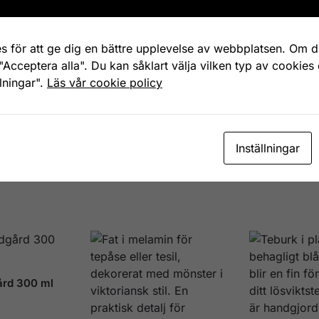
Servett Löv 33×33 cm 20-p
49
kr
s för att ge dig en bättre upplevelse av webbplatsen. Om du
"Acceptera alla". Du kan såklart välja vilken typ av cookies
ljushållare Höstlöv betong
llningar".
Läs vår cookie policy
m
r
Inställningar
rd 300 ml