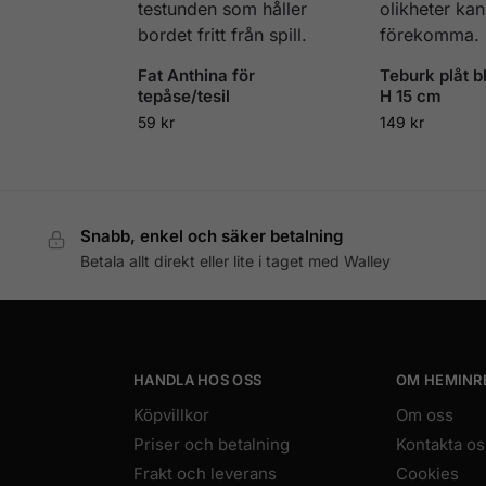
Fat Anthina för
Teburk plåt b
tepåse/tesil
H 15 cm
59
kr
149
kr
Snabb, enkel och säker betalning
Betala allt direkt eller lite i taget med Walley
HANDLA HOS OSS
OM HEMINR
Köpvillkor
Om oss
Priser och betalning
Kontakta os
Frakt och leverans
Cookies