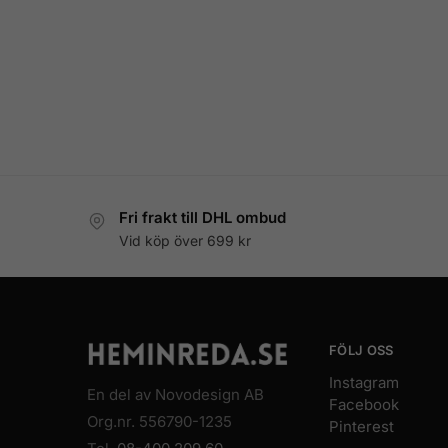
Fri frakt till DHL ombud
Vid köp över 699 kr
FÖLJ OSS
Instagram
En del av Novodesign AB
Facebook
Org.nr. 556790-1235
Pinterest