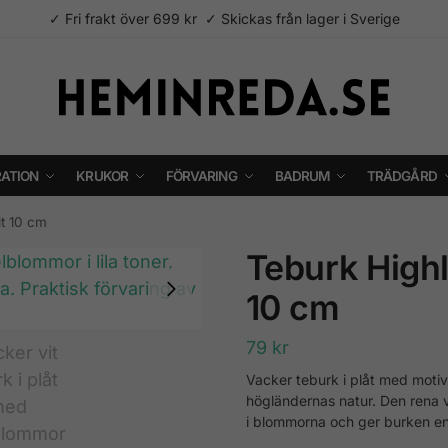
✓ Fri frakt över 699 kr ✓ Skickas från lager i Sverige
ATION
KRUKOR
FÖRVARING
BADRUM
TRÄDGÅRD
t 10 cm
Teburk High
10 cm
79
kr
Vacker teburk i plåt med motiv
högländernas natur. Den rena 
i blommorna och ger burken en 