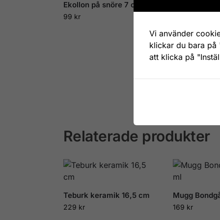
Ekollon på snöre 7 cm
99
kr
Vi använder cookie
klickar du bara på 
Värme
att klicka på "Instä
20 c
139
k
Relaterade produkter
Teburk keramik 16,5 cm
Mugg Bondgå
229
kr
169
kr