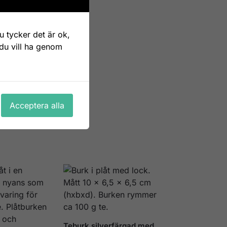
ack
 tycker det är ok,
 du vill ha genom
Acceptera alla
Teburk silverfärgad med