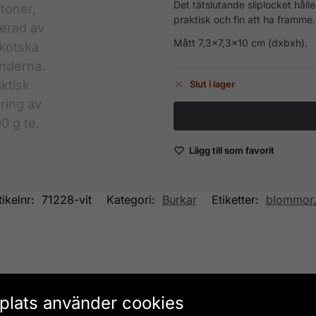
Det tätslutande sliplocket håll
praktisk och fin att ha framme.
Mått 7,3×7,3×10 cm (dxbxh).
Slut i lager
Lägg till som favorit
tikelnr:
71228-vit
Kategori:
Burkar
Etiketter:
blommor
lats använder cookies