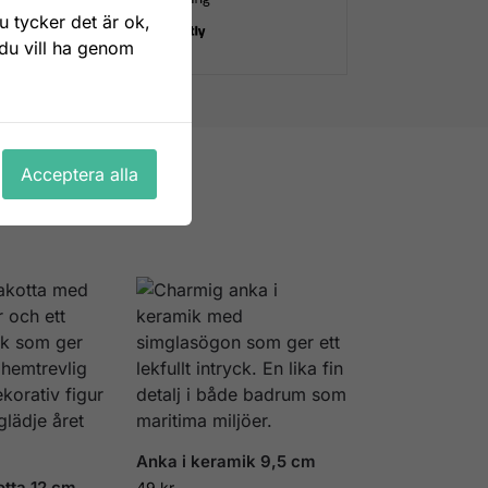
 tycker det är ok,
 du vill ha genom
tt:
skölpadda
Acceptera alla
Anka i keramik 9,5 cm
otta 12 cm
49
kr