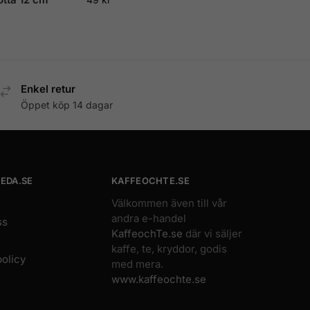
Enkel retur
Öppet köp 14 dagar
EDA.SE
KAFFEOCHTE.SE
Välkommen även till vår
andra e-handel
ss
KaffeochTe.se
där vi säljer
kaffe, te, kryddor, godis
policy
med mera.
www.kaffeochte.se