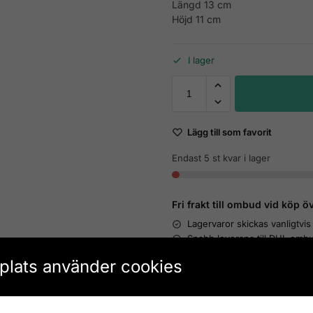
Längd 13 cm
Höjd 11 cm
I lager
Lägg till som favorit
Endast 5 st kvar i lager
Fri frakt till ombud vid köp ö
Lagervaror skickas vanligtvis
Snabb leverans till DHL ombu
lats använder cookies
Snabb, 