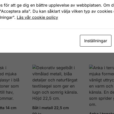
s för att ge dig en bättre upplevelse av webbplatsen. Om du
"Acceptera alla". Du kan såklart välja vilken typ av cookies
llningar".
Läs vår cookie policy
4973
Kategorier:
Figurer och skulpturer
,
Maritimt
Etike
Inställningar
otta 14 cm
Båt i metall 22,5 cm
Anka i terrak
99
kr