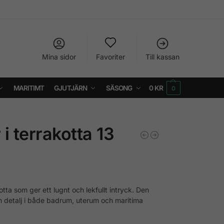
Mina sidor
Favoriter
Till kassan
MARITIMT
GJUTJÄRN
SÄSONG
0
KR
0
i terrakotta 13
ta som ger ett lugnt och lekfullt intryck. Den
in detalj i både badrum, uterum och maritima