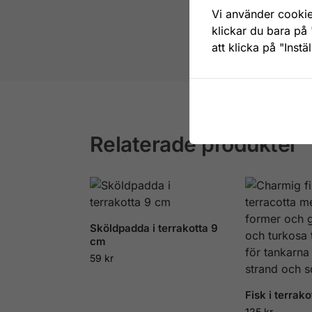
Vi använder cookie
klickar du bara på 
att klicka på "Instä
Artikelnr:
34
Relaterade produkter
Sköldpadda i terrakotta 9
cm
59
kr
Fisk i terrak
125
kr