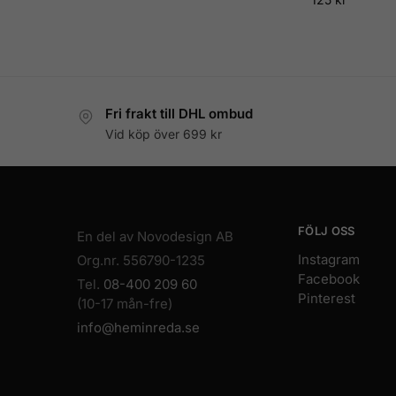
Fri frakt till DHL ombud
Vid köp över 699 kr
FÖLJ OSS
En del av Novodesign AB
Instagram
Org.nr. 556790-1235
Facebook
Tel.
08-400 209 60
Pinterest
(10-17 mån-fre)
info@heminreda.se