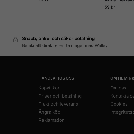
59
kr
Snabb, enkel och säker betalning
Betala allt direkt eller lite i taget med Walley
HANDLA HOS OSS
OM HEMINR
Köpvillkor
Om oss
Priser och betalning
Kontakta o
Frakt och leverans
Cookies
Ångra köp
Integritets
Reklamation