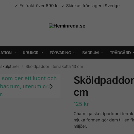
✓ Fri frakt över 699 kr ✓ Skickas från lager i Sverige
ATION
KRUKOR
FÖRVARING
BADRUM
TRÄDGÅRD
 skulpturer
Sköldpaddor i terrakotta 13 cm
/
Sköldpaddor 
cm
125
kr
Charmiga sköldpaddor i terrakot
mjuka formen gör dem till en f
miljöer.