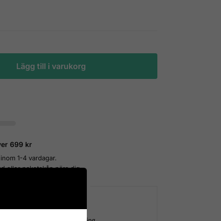
Lägg till i varukorg
ver 699 kr
 inom 1-4 vardagar.
d eller paketskåp nära dig.
enkel och säker betalning