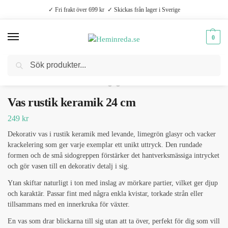
✓ Fri frakt över 699 kr ✓ Skickas från lager i Sverige
0
Sök
Hem
Dekoration
Dekorationer
Vaser
Vas rustik keramik 24 cm
/
/
/
/
Vas rustik keramik 24 cm
249
kr
Dekorativ vas i rustik keramik med levande, limegrön glasyr och vacker
krackelering som ger varje exemplar ett unikt uttryck. Den rundade
formen och de små sidogreppen förstärker det hantverksmässiga intrycket
och gör vasen till en dekorativ detalj i sig.
Ytan skiftar naturligt i ton med inslag av mörkare partier, vilket ger djup
och karaktär. Passar fint med några enkla kvistar, torkade strån eller
tillsammans med en innerkruka för växter.
En vas som drar blickarna till sig utan att ta över, perfekt för dig som vill