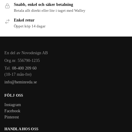
Snabb, enkel och säker betalning
Betala allt direkt eller lite i taget med Walley
Enkel retur
Öppet köp 14 dagar
En del av Novodesign AB
Org.nr. 556790-1235
Tel.
08-400 209 60
(10-17 mån-fre)
info@heminreda.se
FÖLJ OSS
Instagram
Facebook
Pinterest
HANDLA HOS OSS