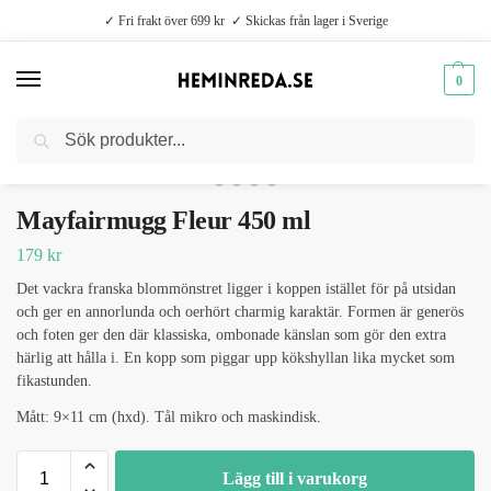
✓ Fri frakt över 699 kr ✓ Skickas från lager i Sverige
0
Sök
Hem
Kök
Muggar
Mayfairmugg Fleur 450 ml
/
/
/
Mayfairmugg Fleur 450 ml
179
kr
Det vackra franska blommönstret ligger i koppen istället för på utsidan
och ger en annorlunda och oerhört charmig karaktär. Formen är generös
och foten ger den där klassiska, ombonade känslan som gör den extra
härlig att hålla i. En kopp som piggar upp kökshyllan lika mycket som
fikastunden.
Mått: 9×11 cm (hxd). Tål mikro och maskindisk.
Lägg till i varukorg