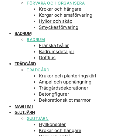
FÖRVARA OCH ORGANISERA
Krokar och hängare
Korgar och småförvaring
Hyllor och skåp
Smyckesförvaring
BADRUM
BADRUM
Franska tvålar
Badrumsdetaljer
Doftljus
TRÄDGÅRD
TRÄDGÅRD
Krukor och planteringskärl
Ampel och upphängning
Trädgårdsdekorationer
Betongfigurer
Dekorationsklot marmor
MARITIMT
GJUTJÄRN
GJUTJÄRN
Hyllkonsoler
Krokar och hängare