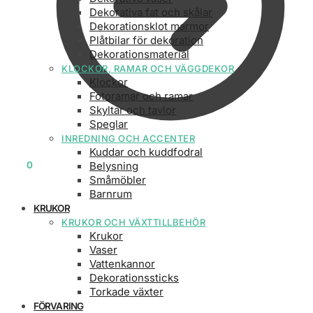
Dekorativa fat och skålar
Dekorationsklot marmor
Plåtbilar för dekoration
Dekorationsmaterial
KLOCKOR, RAMAR OCH VÄGGDEKOR
Klockor
Fotoramar och ramar
Skyltar och tavlor
Speglar
INREDNING OCH ACCENTER
Kuddar och kuddfodral
0
KR
0
Belysning
Småmöbler
Barnrum
KRUKOR
KRUKOR OCH VÄXTTILLBEHÖR
Krukor
Vaser
Vattenkannor
Dekorationssticks
Torkade växter
FÖRVARING