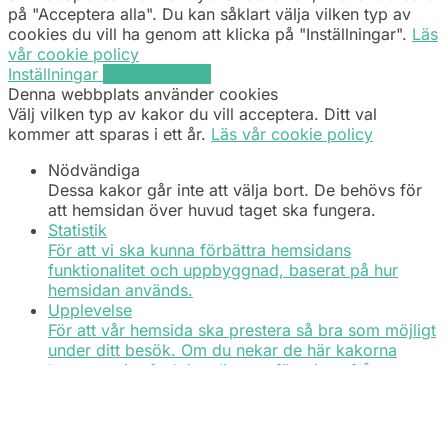
på "Acceptera alla". Du kan såklart välja vilken typ av
cookies du vill ha genom att klicka på "Inställningar".
Läs
vår cookie policy
Inställningar
Acceptera alla
Denna webbplats använder cookies
Välj vilken typ av kakor du vill acceptera. Ditt val
kommer att sparas i ett år.
Läs vår cookie policy
Nödvändiga
Dessa kakor går inte att välja bort. De behövs för
att hemsidan över huvud taget ska fungera.
Statistik
För att vi ska kunna förbättra hemsidans
funktionalitet och uppbyggnad, baserat på hur
hemsidan används.
Upplevelse
För att vår hemsida ska prestera så bra som möjligt
under ditt besök. Om du nekar de här kakorna
kommer viss funktionalitet att försvinna från
hemsidan.
Marknadsföring
Genom att dela med dig av dina intressen och ditt