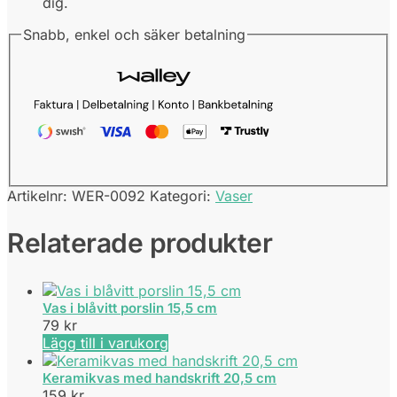
dig.
Snabb, enkel och säker betalning
Artikelnr:
WER-0092
Kategori:
Vaser
Relaterade produkter
Vas i blåvitt porslin 15,5 cm
79
kr
Lägg till i varukorg
Keramikvas med handskrift 20,5 cm
159
kr