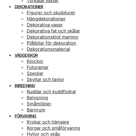
Torkade växter
DEKORATIONER
Figurer och skulpturer
Hängdekorationer
Dekorativa vaser
Dekorativa fat och skålar
Dekorationsklot marmor
Plåtbilar för dekoration
Dekorationsmaterial
VÄGGDEKOR
Klockor
Fotoramar
Speglar
Skyltar och tavlor
INREDNING
Kuddar och kuddfodral
Belysning
Småmöbler
Barnrum
FÖRVARING
Krokar och hängare
Korgar och småförvaring
Hyllor och skåp