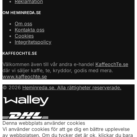
Reklamation
OM HEMINREDA.SE
Om oss
Kontakta oss
Cookies
Integritetspolicy
KAFFEOCHTE.SE
Välkommen även till vår andra e-handel
KaffeochTe.se
där vi säljer kaffe, te, kryddor, godis med mera.
www.kaffeochte.se
© 2026
Heminreda.se. Alla rättigheter reserverade.
Denna webbplats använder cookies
Vi använder cookies för att ge dig en bättre upplevelse
av webbplatsen. Om du tycker det är ok, klickar du bara