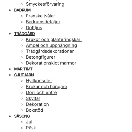
Smyckesförvaring
BADRUM
Franska tvålar
Badrumsdetaljer
Doftljus
TRÄDGÅRD
Krukor och planteringskärl
Ampel och upphängning
Trädgårdsdekorationer
Betongfigurer
Dekorationsklot marmor
MARITIMT
GJUTJÄRN
Hyllkonsoler
Krokar och hängare
Dörr och entré
Skyltar
Dekoration
Bokstöd
SÄSONG
Jul
Påsk