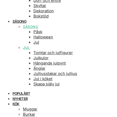
Dörr och entré
Skyltar
Dekoration
Bokstöd
SÄSONG
SÄSONG
Påsk
Halloween
Jul
JUL
Tomtar och julfigurer
Julkulor
Hängande julpynt
Änglar
Julljusstakar och julljus
Jul i köket
Skapa själv jul
POPULÄRT
NYHETER
KÖK
Muggar
Burkar