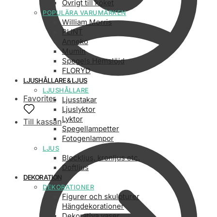
Övrigt till köket
POPULÄRA VARUMÄRKEN
William Morris
PLINT
Anneko
Mumin
Spegels Hemslöjd
FLORYD
LJUSHÅLLARE & LJUS
LJUSHÅLLARE
Favoriter
Ljusstakar
Ljuslyktor
Lyktor
Till kassan
Spegellampetter
Fotogenlampor
LJUS
Blockljus, kronljus etc.
Doftljus
DEKORATION
DEKORATIONER
Figurer och skulpturer
Hängdekorationer
Dekorativa vaser