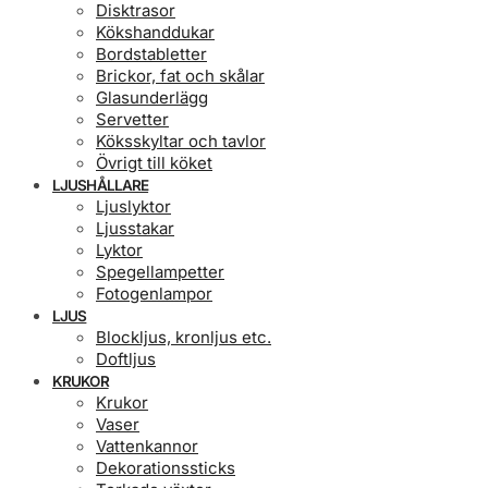
Disktrasor
Kökshanddukar
Bordstabletter
Brickor, fat och skålar
Glasunderlägg
Servetter
Köksskyltar och tavlor
Övrigt till köket
LJUSHÅLLARE
Ljuslyktor
Ljusstakar
Lyktor
Spegellampetter
Fotogenlampor
LJUS
Blockljus, kronljus etc.
Doftljus
KRUKOR
Krukor
Vaser
Vattenkannor
Dekorationssticks