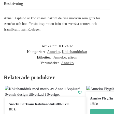
Beskrivning
Anneli Asplund är konstnären bakom de fina motiven som görs för
Anneko och hon får sin inspiration från den svenska naturen och
framförallt från Roslagen.
Artikelnr:
KH2402
Kategorier:
Anneko
,
Kökshanddukar
Etiketter:
Anneko
,
päron
Varumärke:
Anneko
Relaterade produkter
Anneko Flygfän
Anneko Bärkrans Kökshandduk 50×70 cm
185
kr
185
kr