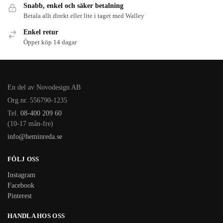
Snabb, enkel och säker betalning
Betala allt direkt eller lite i taget med Walley
Enkel retur
Öppet köp 14 dagar
En del av Novodesign AB
Org.nr. 556790-1235
Tel.
08-400 209 60
(10-17 mån-fre)
info@heminreda.se
FÖLJ OSS
Instagram
Facebook
Pinterest
HANDLA HOS OSS