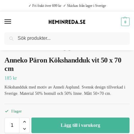
✓ Fri frakt över 699 kr ✓ Skickas från lager i Sverige
0
Sök
Hem
Kök
Kökshanddukar
Anneko Päron Kökshandduk vit 50 x 70 cm
/
/
/
Anneko Päron Kökshandduk vit 50 x 70
cm
185
kr
Kökshandduk med motiv av Anneli Asplund. Svensk design tillverkad i
Sverige. Material 50% bomull och 50% linne. Mått 50×70 cm.
I lager
Lägg till i varukorg